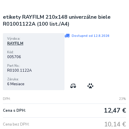
etikety RAYFILM 210x148 univerzálne biele
R01001122A (100 list./A4)
Dostupné od 12.8.2026
Výrobca
RAYFILM
Kód
005706
Part No.
R0100.1122A
Záruka
6 Mesiace
DPH
23%
12,47
€
Cena s DPH
10,14
€
Cena bez DPH