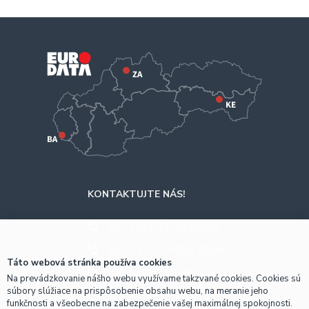
KONTAKTUJTE NÁS!
ZA
+421-41-5116 628
BA
+421-2-4820 9918
Táto webová stránka používa cookies
KE
+421-55-7289 653
Na prevádzkovanie nášho webu využívame takzvané cookies. Cookies sú
súbory slúžiace na prispôsobenie obsahu webu, na meranie jeho
funkčnosti a všeobecne na zabezpečenie vašej maximálnej spokojnosti.