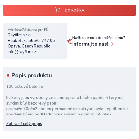
DO KOŠÍKA
Výrobca/Zástupca pre EÚ
Rayfilm s.r.o.
Našli ste niekde nižšiu cenu?
Ratibořská 555/6, 747 05
Informujte nás!
Opava, Czech Republic
info@rayfilm.cz
Popis produktu
100 listové balenie
Etikety jsou vyrobeny ze samolepicího bílého papíru, který má
svrchní bílý bezdřevý papír
gramáže 70g/m2 spojen permanentním akrylátovým lepidlem se
spodním bílým podkladovým papírem o gramáži 55 g/m2.
Materiál je vhodný pro potisk ve všech běžných typech laserových
Zobraziť celý popis
a inkoustových tiskáren.