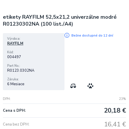
etikety RAYFILM 52,5x21,2 univerzálne modré
R01230302NA (100 list./A4)
Bežne dostupné do 12 dní
Výrobca
RAYFILM
Kód
004497
Part No.
R0123.0302NA
Záruka
6 Mesiace
DPH
23%
20,18
€
Cena s DPH
16,41
€
Cena bez DPH