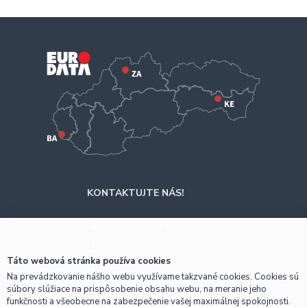
KONTAKTUJTE NÁS!
ZA
+421-41-5116 628
BA
+421-2-4820 9918
Táto webová stránka používa cookies
KE
+421-55-7289 653
Na prevádzkovanie nášho webu využívame takzvané cookies. Cookies sú
súbory slúžiace na prispôsobenie obsahu webu, na meranie jeho
funkčnosti a všeobecne na zabezpečenie vašej maximálnej spokojnosti.