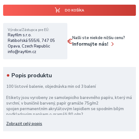
DO KOŠÍKA
Výrobca/Zástupca pre EÚ
Rayfilm s.r.o.
Našli ste niekde nižšiu cenu?
Ratibořská 555/6, 747 05
Informujte nás!
Opava, Czech Republic
info@rayfilm.cz
Popis produktu
100 listové balenie, objednávka min od 3 balení
Etikety jsou vyrobeny ze samolepicího barevného papíru, který má
svrchní, v buničině barvený, papír gramáže 75g/m2
spojen permanentním akrylátovým lepidlem se spodním bílým
podkladovým papírem o gramáži 80 g/m2.
Materiál je vhodný pro potisk ve všech běžných typech laserových
Zobraziť celý popis
a inkoustových tiskáren.