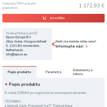
Cena bez DPH vrátane
1 172,93
€
poplatkov
DO KOŠÍKA
Výrobca/Zástupca pre EÚ
Epson Europe B.V.
Našli ste niekde nižšiu cenu?
Atlas Arena, Hoogoorddreef
Informujte nás!
5, 1101 BA Amsterdam,
Netherlands
info@epson.eu
Dokumenty a
Popis produktu
Parametre
súbory
Popis produktu
5-ročná ZÁRUKA po registrácii na www.epson.sk/zaruka
TECHNIKA:
• Spôsob tlače: PrecisionCore™ Tlačová hlava