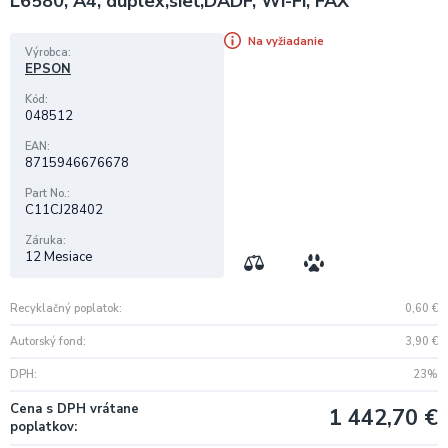
L6580, A4, duplex,sieť,DADF, Wi-Fi, FAX
Na vyžiadanie
Výrobca
EPSON
Kód
048512
EAN
8715946676678
Part No.
C11CJ28402
Záruka
12 Mesiace
Recyklačný poplatok
0,60
€
Autorský fond
3,90
€
DPH
23%
Cena s DPH vrátane
1 442,70
€
poplatkov