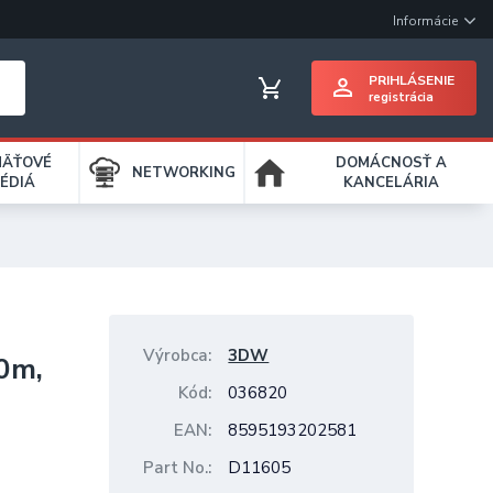
Informácie
PRIHLÁSENIE
registrácia
MÄŤOVÉ
DOMÁCNOSŤ A
NETWORKING
ÉDIÁ
KANCELÁRIA
Výrobca
3DW
0m,
Kód
036820
EAN
8595193202581
Part No.
D11605