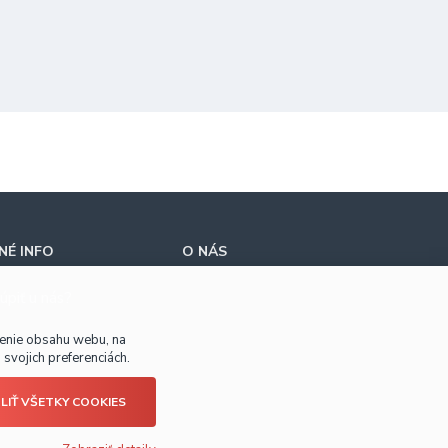
É INFO
O NÁS
úpiť u nás?
benie obsahu webu, na
svojich preferenciách.
LIŤ VŠETKY COOKIES