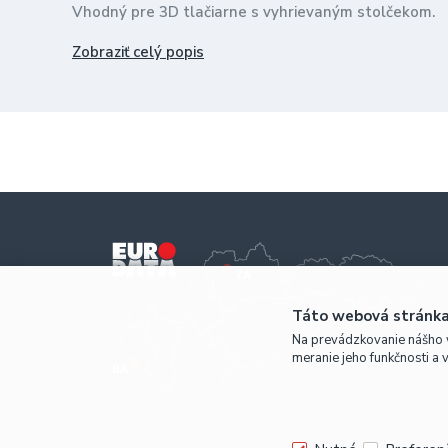
Vhodný pre 3D tlačiarne s vyhrievaným stolčekom.
Dodávané priemery strún: 1,75mm, 2,9mm (±0,05mm
Teplota tlače: 220-250°C
Zobraziť celý popis
Táto webová stránka
Na prevádzkovanie nášho 
meranie jeho funkčnosti a 