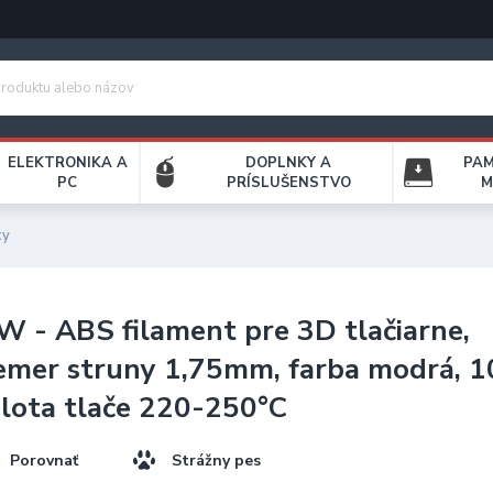
ELEKTRONIKA A
DOPLNKY A
PA
PC
PRÍSLUŠENSTVO
M
ty
 - ABS filament pre 3D tlačiarne,
emer struny 1,75mm, farba modrá, 1
lota tlače 220-250°C
Porovnať
Strážny pes