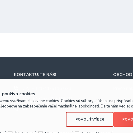
)
KONTAKTUJTE NÁS!
OBCHODN
ZA
+421-41-5116 628
Prečo nak
 používa cookies
BA
+421-2-4820 9918
webu využívame takzvané cookies. Cookies sú súbory slúžiace na prispôso
všeobecne na zabezpečenie vašej maximálnej spokojnosti. Dajte nám vedieť o 
KE
+421-55-7289 653
POVOLIŤ VÝBER
POVO