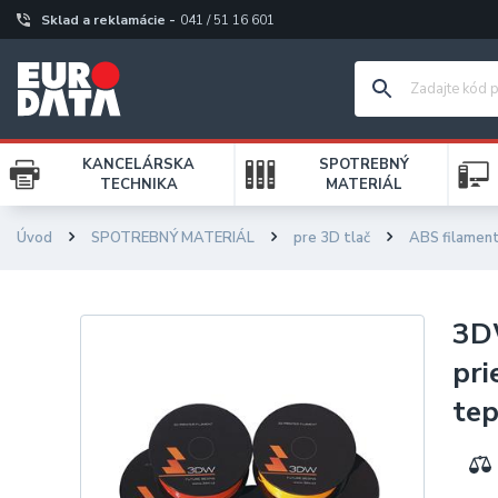
Sklad a reklamácie -
041 / 51 16 601
KANCELÁRSKA
SPOTREBNÝ
TECHNIKA
MATERIÁL
Úvod
SPOTREBNÝ MATERIÁL
pre 3D tlač
ABS filamen
3DW
pri
tep