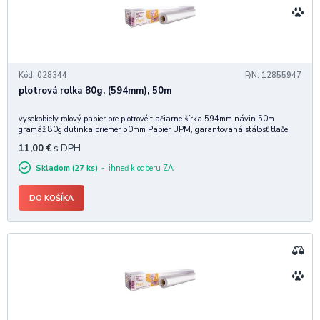
Kód: 028344
P/N: 12855947
plotrová rolka 80g, (594mm), 50m
vysokobiely rolový papier pre plotrové tlačiarne šírka 594mm návin 50m
gramáž 80g dutinka priemer 50mm Papier UPM, garantovaná stálosť tlače,
priechod a minimálna prašnosť.
11,00
€
s DPH
Skladom (27 ks)
ihneď k odberu ZA
DO KOŠÍKA