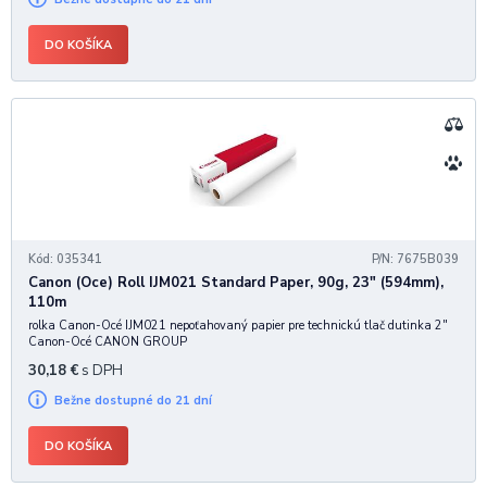
DO KOŠÍKA
Kód: 035341
P/N: 7675B039
Canon (Oce) Roll IJM021 Standard Paper, 90g, 23" (594mm),
110m
rolka Canon-Océ IJM021 nepoťahovaný papier pre technickú tlač dutinka 2"
Canon-Océ CANON GROUP
30,18
€
s DPH
Bežne dostupné do 21 dní
DO KOŠÍKA