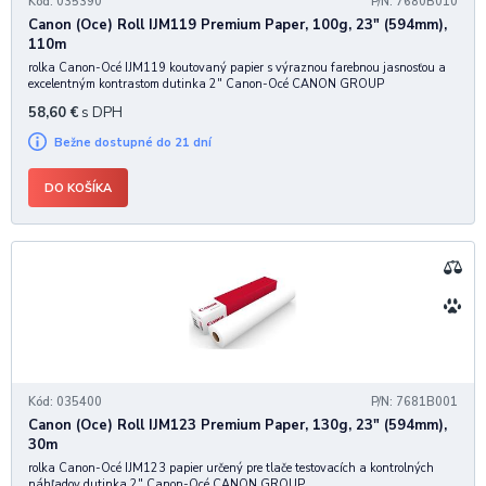
Kód: 035390
P/N: 7680B010
Canon (Oce) Roll IJM119 Premium Paper, 100g, 23" (594mm),
110m
rolka Canon-Océ IJM119 koutovaný papier s výraznou farebnou jasnosťou a
excelentným kontrastom dutinka 2" Canon-Océ CANON GROUP
58,60
€
s DPH
Bežne dostupné do 21 dní
DO KOŠÍKA
Kód: 035400
P/N: 7681B001
Canon (Oce) Roll IJM123 Premium Paper, 130g, 23" (594mm),
30m
rolka Canon-Océ IJM123 papier určený pre tlače testovacích a kontrolných
náhľadov dutinka 2" Canon-Océ CANON GROUP