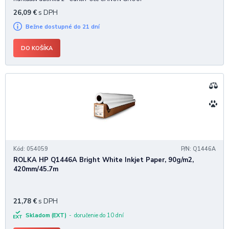
26,09
€
s DPH
Bežne dostupné do 21 dní
DO KOŠÍKA
Kód: 054059
P/N: Q1446A
ROLKA HP Q1446A Bright White Inkjet Paper, 90g/m2,
420mm/45.7m
21,78
€
s DPH
Skladom (EXT)
doručenie do 10 dní