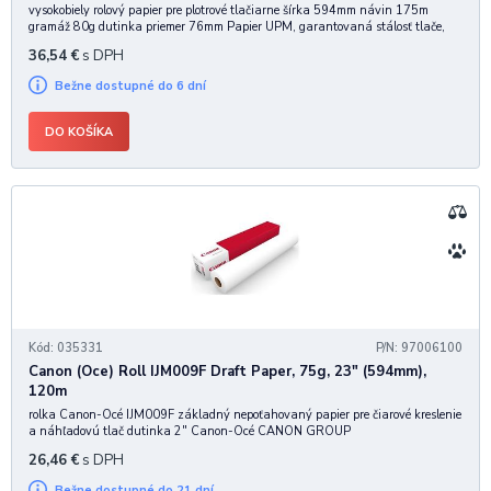
vysokobiely rolový papier pre plotrové tlačiarne šírka 594mm návin 175m
gramáž 80g dutinka priemer 76mm Papier UPM, garantovaná stálosť tlače,
priechod a minimálna prašnosť.
36,54
€
s DPH
Bežne dostupné do 6 dní
DO KOŠÍKA
Kód: 035331
P/N: 97006100
Canon (Oce) Roll IJM009F Draft Paper, 75g, 23" (594mm),
120m
rolka Canon-Océ IJM009F základný nepoťahovaný papier pre čiarové kreslenie
a náhľadovú tlač dutinka 2" Canon-Océ CANON GROUP
26,46
€
s DPH
Bežne dostupné do 21 dní