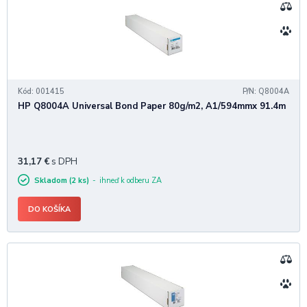
Kód: 001415
P/N: Q8004A
HP Q8004A Universal Bond Paper 80g/m2, A1/594mmx 91.4m
31,17
€
s DPH
Skladom (2 ks)
ihneď k odberu ZA
DO KOŠÍKA