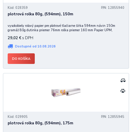
Kód: 028359
P/N: 12855940
plotrová rolka 80g, (594mm), 150m
vysokobiely rolový papier pre plotrové tlačiarne šírka 594mm návin 150m
gramáž 80g dutinka priemer 76mm rolka priemer 160 mm Papier UPM,
garantovaná stálosť tlače, priechod a minimálna prašnosť.
29,02
€
s DPH
Dostupné od 10.08.2026
DO KOŠÍKA
Kód: 029905
P/N: 12855945
plotrová rolka 80g, (594mm), 175m