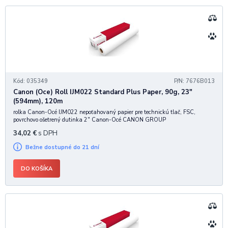
Kód: 035349
P/N: 7676B013
Canon (Oce) Roll IJM022 Standard Plus Paper, 90g, 23"
(594mm), 120m
rolka Canon-Océ IJM022 nepoťahovaný papier pre technickú tlač, FSC,
povrchovo ošetrený dutinka 2" Canon-Océ CANON GROUP
34,02
€
s DPH
Bežne dostupné do 21 dní
DO KOŠÍKA