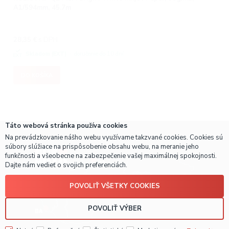
A1/594mm, 45.7m
28,35
€
s DPH
Skladom (EXT)
doručenie do 10 dní
DO KOŠÍKA
Táto webová stránka používa cookies
Na prevádzkovanie nášho webu využívame takzvané cookies. Cookies sú
súbory slúžiace na prispôsobenie obsahu webu, na meranie jeho
funkčnosti a všeobecne na zabezpečenie vašej maximálnej spokojnosti.
Dajte nám vedieť o svojich preferenciách.
POVOLIŤ VŠETKY COOKIES
POVOLIŤ VÝBER