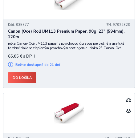
Kód: 035377
P/N: 97022826
Canon (Oce) Roll IJM113 Premium Paper, 90g, 23" (594mm),
120m
rolka Canon-Océ IJM113 papier s povrchovou úpravou pre plošné a grafické
farebné tlače so zlepšeným povrchovým coatingom dutinka 2" Canon-Océ
CANON GROUP
65,05
€
s DPH
Bežne dostupné do 21 dní
DO KOŠÍKA