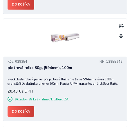
DO KOŠÍKA
Kód: 028354
P/N: 12855949
plotrová rolka 80g, (594mm), 100m
vysokobiely rolový papier pre plotrové tlačiarne šírka 594mm návin 100m
gramáž 80g dutinka priemer 50mm Papier UPM, garantovaná stálosť tlače,
priechod a minimálna prašnosť.
20,43
€
s DPH
Skladom (5 ks)
ihneď k odberu ZA
DO KOŠÍKA