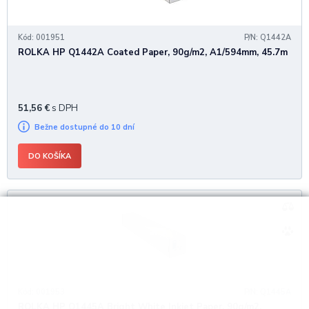
Kód: 001951
P/N: Q1442A
ROLKA HP Q1442A Coated Paper, 90g/m2, A1/594mm, 45.7m
51,56
€
s DPH
Bežne dostupné do 10 dní
DO KOŠÍKA
Kód: 001953
P/N: Q1445A
ROLKA HP Q1445A Bright White Inkjet Paper, 90g/m2,