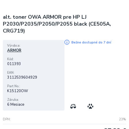
alt. toner OWA ARMOR pre HP LJ
P2030/P2035/P2050/P2055 black (CE505A,
CRG719)
Bežne dostupné do 7 dní
Výrobca
ARMOR
Kód
011393
EAN
3112539604929
Part No.
K15120OW
Záruka
6 Mesiace
DPH
23%