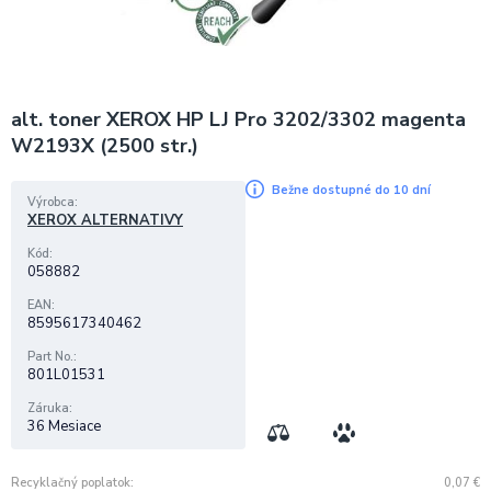
alt. toner XEROX HP LJ Pro 3202/3302 magenta
W2193X (2500 str.)
Bežne dostupné do 10 dní
Výrobca
XEROX ALTERNATIVY
Kód
058882
EAN
8595617340462
Part No.
801L01531
Záruka
36 Mesiace
Recyklačný poplatok
0,07
€