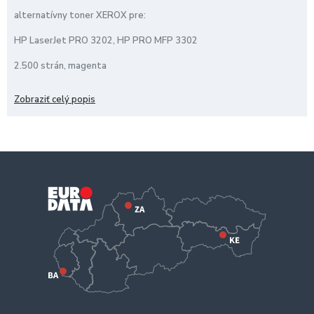
alternatívny toner XEROX pre:
HP LaserJet PRO 3202, HP PRO MFP 3302
2.500 strán, magenta
HP W2193X / 219A
Zobraziť celý popis