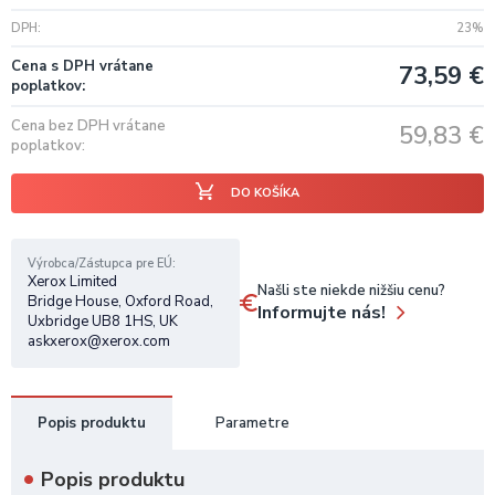
DPH
23%
Cena s DPH vrátane
73,59
€
poplatkov
Cena bez DPH vrátane
59,83
€
poplatkov
DO KOŠÍKA
Výrobca/Zástupca pre EÚ
Xerox Limited
Našli ste niekde nižšiu cenu?
Bridge House, Oxford Road,
Informujte nás!
Uxbridge UB8 1HS, UK
askxerox@xerox.com
Popis produktu
Parametre
Popis produktu