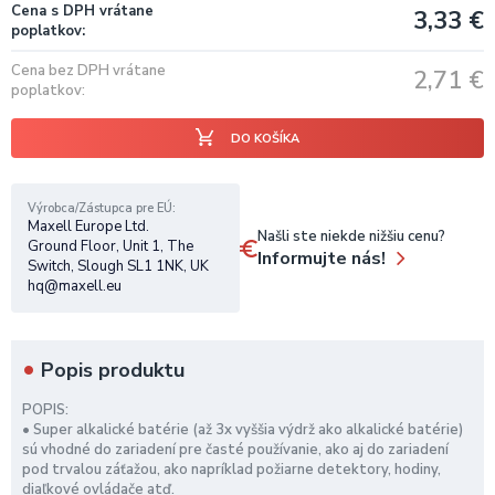
Cena s DPH vrátane
3,33
€
poplatkov
Cena bez DPH vrátane
2,71
€
poplatkov
DO KOŠÍKA
Výrobca/Zástupca pre EÚ
Maxell Europe Ltd.
Našli ste niekde nižšiu cenu?
Ground Floor, Unit 1, The
Informujte nás!
Switch, Slough SL1 1NK, UK
hq@maxell.eu
Popis produktu
POPIS:
• Super alkalické batérie (až 3x vyššia výdrž ako alkalické batérie)
sú vhodné do zariadení pre časté používanie, ako aj do zariadení
pod trvalou záťažou, ako napríklad požiarne detektory, hodiny,
diaľkové ovládače atď.