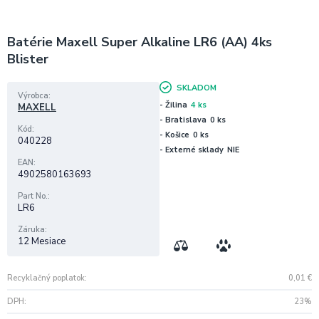
Batérie Maxell Super Alkaline LR6 (AA) 4ks
Blister
SKLADOM
Výrobca
- Žilina
4 ks
MAXELL
- Bratislava
0 ks
Kód
- Košice
0 ks
040228
- Externé sklady
NIE
EAN
4902580163693
Part No.
LR6
Záruka
12 Mesiace
Recyklačný poplatok
0,01
€
DPH
23%