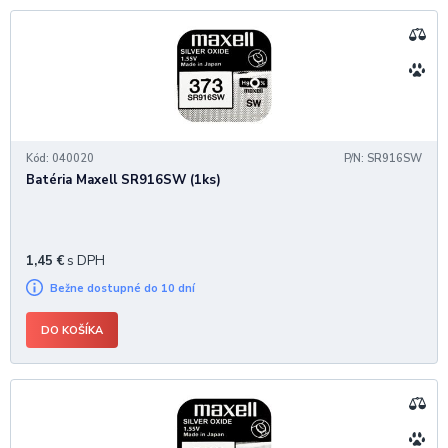
Kód: 040020
P/N: SR916SW
Batéria Maxell SR916SW (1ks)
1,45
€
s DPH
Bežne dostupné do 10 dní
DO KOŠÍKA