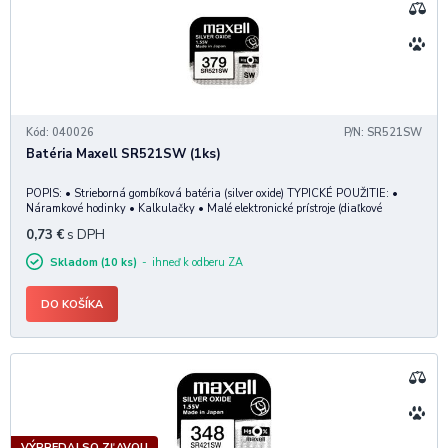
Kód: 040026
P/N: SR521SW
Batéria Maxell SR521SW (1ks)
POPIS: • Strieborná gombíková batéria (silver oxide) TYPICKÉ POUŽITIE: •
Náramkové hodinky • Kalkulačky • Malé elektronické prístroje (diaľkové
ovládače, meracie zariadenia, hračky)
0,73
€
s DPH
Skladom (10 ks)
ihneď k odberu ZA
DO KOŠÍKA
VÝPREDAJ SO ZĽAVOU