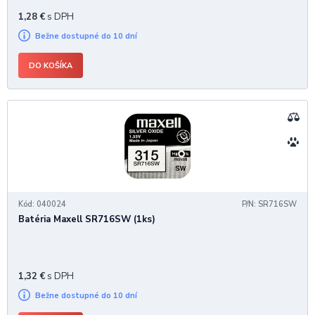
1,28
€
s DPH
Bežne dostupné do 10 dní
DO KOŠÍKA
Kód: 040024
P/N: SR716SW
Batéria Maxell SR716SW (1ks)
1,32
€
s DPH
Bežne dostupné do 10 dní