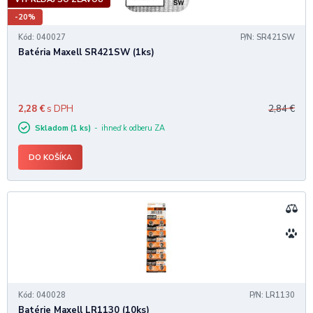
-20%
Kód: 040027
P/N: SR421SW
Batéria Maxell SR421SW (1ks)
2,28
€
s DPH
2,84
€
Skladom (1 ks)
ihneď k odberu ZA
DO KOŠÍKA
Kód: 040028
P/N: LR1130
Batérie Maxell LR1130 (10ks)