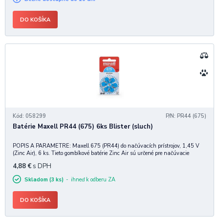
DO KOŠÍKA
Kód: 058299
P/N: PR44 (675)
Batérie Maxell PR44 (675) 6ks Blister (sluch)
POPIS A PARAMETRE: Maxell 675 (PR44) do načúvacích prístrojov, 1,45 V
(Zinc Air), 6 ks. Tieto gombíkové batérie Zinc Air sú určené pre načúvacie
prístroje vrátane moderných bezdrôtových modelov (tých, ktoré sa pripájajú
4,88
€
s DPH
priamo k inteligentným zariaden
Skladom (3 ks)
ihneď k odberu ZA
DO KOŠÍKA