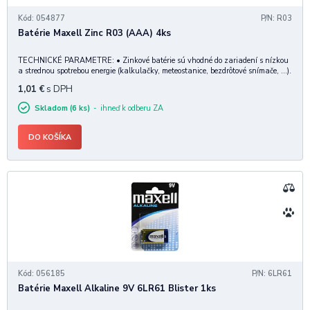
Kód: 054877
P/N: R03
Batérie Maxell Zinc R03 (AAA) 4ks
TECHNICKÉ PARAMETRE: • Zinkové batérie sú vhodné do zariadení s nízkou
a strednou spotrebou energie (kalkulačky, meteostanice, bezdrôtové snímače, ...).
• Napätie: 1.5V • Rozmery balenia: 44 x 20 x 10 mm • Hmotnosť: 20 g
1,01
€
s DPH
Skladom (6 ks)
ihneď k odberu ZA
DO KOŠÍKA
Kód: 056185
P/N: 6LR61
Batérie Maxell Alkaline 9V 6LR61 Blister 1ks