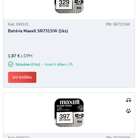
Kód: 040021
P/N: SR731SW
Batéria Maxell SR731SW (1ks)
1,87
€
s DPH
Skladom (3 ks)
ihneď k odberu ZA
DO KOŠÍKA