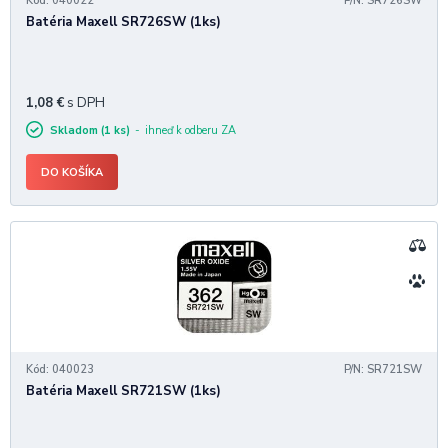
Kód: 040022
P/N: SR726SW
Batéria Maxell SR726SW (1ks)
1,08
€
s DPH
Skladom (1 ks)
ihneď k odberu ZA
DO KOŠÍKA
Kód: 040023
P/N: SR721SW
Batéria Maxell SR721SW (1ks)