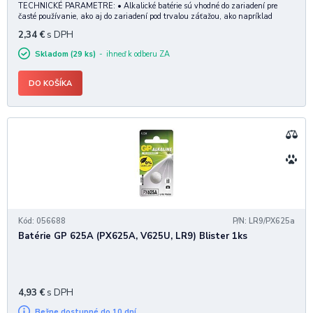
TECHNICKÉ PARAMETRE: • Alkalické batérie sú vhodné do zariadení pre
časté používanie, ako aj do zariadení pod trvalou záťažou, ako napríklad
požiarne detektory, hodiny, diaľkové ovládače atď. • Napätie: 9V • Rozmery
2,34
€
s DPH
balenia: 120 x 83 x 19 mm • Hmotnos
Skladom (29 ks)
ihneď k odberu ZA
DO KOŠÍKA
Kód: 056688
P/N: LR9/PX625a
Batérie GP 625A (PX625A, V625U, LR9) Blister 1ks
4,93
€
s DPH
Bežne dostupné do 10 dní