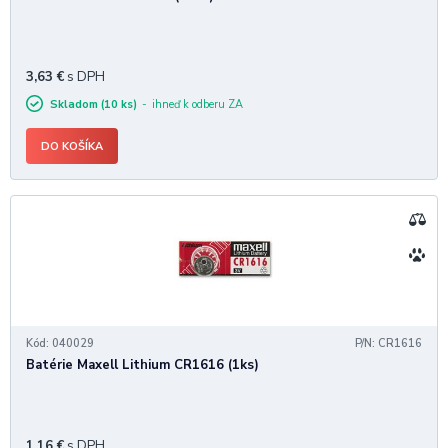
3,63
€
s DPH
Skladom (10 ks)
ihneď k odberu ZA
DO KOŠÍKA
Kód: 040029
P/N: CR1616
Batérie Maxell Lithium CR1616 (1ks)
1,16
€
s DPH