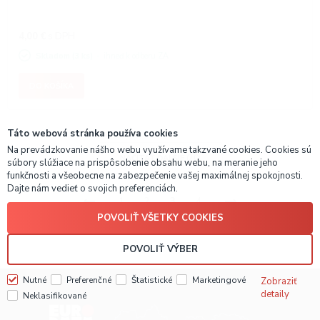
4,00
€
s DPH
Skladom (3 ks)
ihneď k odberu ZA
DO KOŠÍKA
Táto webová stránka používa cookies
Na prevádzkovanie nášho webu využívame takzvané cookies. Cookies sú
NAČÍTAŤ ĎALŠIE
(20)
súbory slúžiace na prispôsobenie obsahu webu, na meranie jeho
funkčnosti a všeobecne na zabezpečenie vašej maximálnej spokojnosti.
Dajte nám vedieť o svojich preferenciách.
1
2
3
4
POVOLIŤ VŠETKY COOKIES
POVOLIŤ VÝBER
Nutné
Preferenčné
Štatistické
Marketingové
Zobraziť
detaily
Neklasifikované