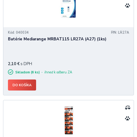
Kód: 040034
P/N: LR27A
Batérie Mediarange MRBAT115 LR27A (A27) (1ks)
2,10
€
s DPH
Skladom (6 ks)
ihneď k odberu ZA
DO KOŠÍKA