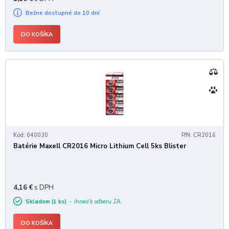
Bežne dostupné do 10 dní
DO KOŠÍKA
Kód: 040030
P/N: CR2016
Batérie Maxell CR2016 Micro Lithium Cell 5ks Blister
4,16
€
s DPH
Skladom (1 ks)
ihneď k odberu ZA
DO KOŠÍKA