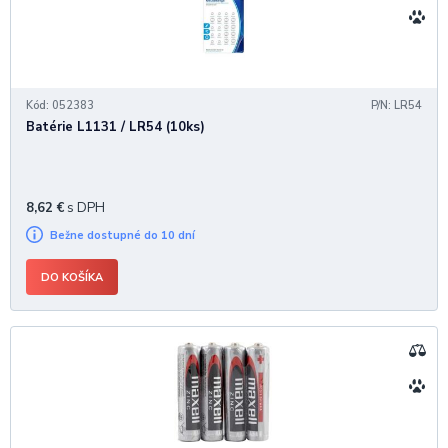
Kód: 052383
P/N: LR54
Batérie L1131 / LR54 (10ks)
8,62
€
s DPH
Bežne dostupné do 10 dní
DO KOŠÍKA