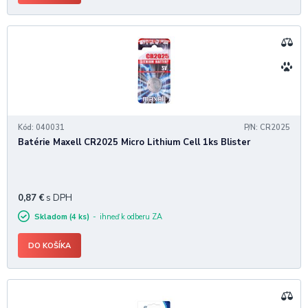
Kód: 040031
P/N: CR2025
Batérie Maxell CR2025 Micro Lithium Cell 1ks Blister
0,87
€
s DPH
Skladom (4 ks)
ihneď k odberu ZA
DO KOŠÍKA