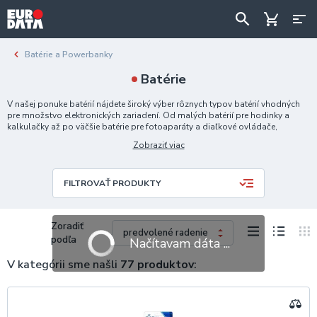
Batérie a Powerbanky
Batérie
V našej ponuke batérií nájdete široký výber rôznych typov batérií vhodných
pre množstvo elektronických zariadení. Od malých batérií pre hodinky a
kalkulačky až po väčšie batérie pre fotoaparáty a diaľkové ovládače,
ponúkame spoľahlivé zdroje energie pre vaše každodenné potreby. Naša
Zobraziť viac
ponuka zahŕňa alkalické, nabíjateľné a špeciálne batérie, ktoré sú navrhnuté
tak, aby poskytovali dlhotrvajúcu energiu pre vaše zariadenia.
FILTROVAŤ PRODUKTY
Zoradiť
podľa
Načítavam dáta ...
V kategórii sme našli
77 produktov
: