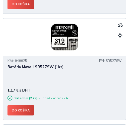
DO KOŠÍKA
Kód: 040025
P/N: SR527SW
Batéria Maxell SR527SW (1ks)
1,17
€
s DPH
Skladom (2 ks)
ihneď k odberu ZA
DO KOŠÍKA