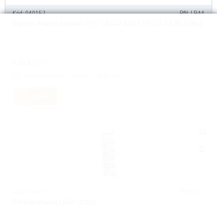
Kód: 040152
P/N: LR44
Batérie Maxell Alkaline 1,5V LR44 / AG13 / 357A / A76 (10ks)
3,63
€
s DPH
Skladom (22 ks)
ihneď k odberu ZA
DO KOŠÍKA
Kód: 040153
P/N: LR43
Batérie Maxell LR43 (10ks)