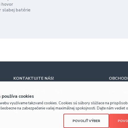
i hovor
r slabej batérie
chu
KONTAKTUJTE NÁS!
OBCHODN
ZA
+421-41-5116 628
Prečo nak
 používa cookies
BA
+421-2-4820 9918
webu využívame takzvané cookies. Cookies sú súbory slúžiace na prispôso
všeobecne na zabezpečenie vašej maximálnej spokojnosti. Dajte nám vedieť o 
KE
+421-55-7289 653
POVOLIŤ VÝBER
POVO