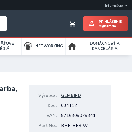
Informácie
PRIHLÁSENIE
registrácia
MÄŤOVÉ
DOMÁCNOSŤ A
NETWORKING
ÉDIÁ
KANCELÁRIA
arba,
Výrobca
GEMBIRD
Kód
034112
EAN
8716309079341
Part No.
BHP-BER-W