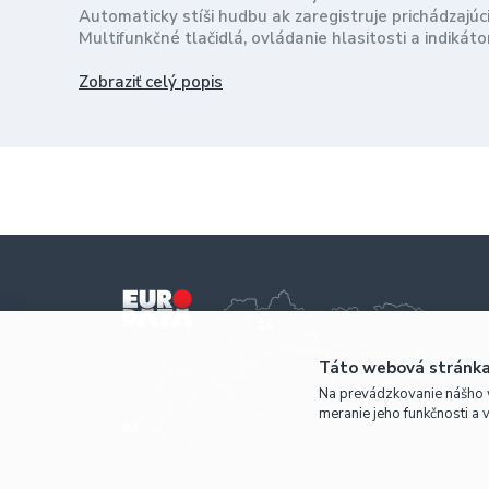
Automaticky stíši hudbu ak zaregistruje prichádzajúc
Multifunkčné tlačidlá, ovládanie hlasitosti a indikáto
Pohodlné polstrovanie
Zobraziť celý popis
Rozhranie: BT v.4.1
Vysielací výkon: max 5 dB
Podporované profily: HSP, HFP, A2DP a AVRCP
Dobíjacia Li-ion batéria s kapacitou 300 mAh
Doba nabíjania: 2 hod
Prevádzková vzdialenosť: do 10 m na čerstvom vzdu
Priemer reproduktora: 40 mm
Frekvenčná odozva reproduktorov: 20 Hz - 20000 Hz
Citlivosť: 93 dB
Impedancia: 32 Ohm
Mikrofón: 360 stupňový všesmerový
Vstupné napätie: 5 V DC
Spotreba energie: 3,7 V DC, až 45 mA
Táto webová stránka
Rozmery: 170 x 175 x 70 mm (D x Š x H)
Na prevádzkovanie nášho 
Dĺžka USB nabíjacieho kábla: 1 m
meranie jeho funkčnosti a 
Čistá hmotnosť: 130 g