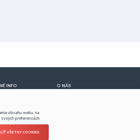
É INFO
O NÁS
úpiť u nás?
benie obsahu webu, na
svojich preferenciách.
LIŤ VŠETKY COOKIES