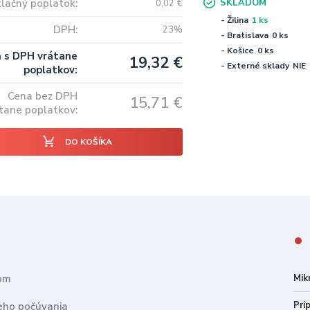
lačný poplatok
SKLADOM
0,02
€
- Žilina
1 ks
DPH
23%
- Bratislava
0 ks
- Košice
0 ks
 s DPH vrátane
19,32
€
- Externé sklady
NIE
poplatkov
Cena bez DPH
15,71
€
tane poplatkov
DO KOŠÍKA
nom
Mik
Pri
neho počúvania