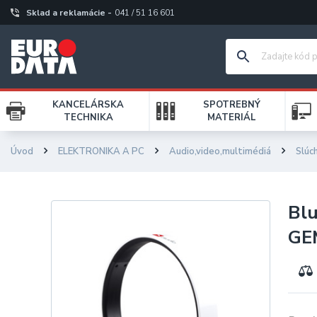
Sklad a reklamácie -
041 / 51 16 601
KANCELÁRSKA
SPOTREBNÝ
TECHNIKA
MATERIÁL
Úvod
ELEKTRONIKA A PC
Audio,video,multimédiá
Slúc
Blu
GE