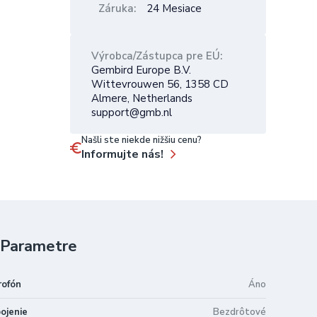
Záruka
24 Mesiace
Výrobca/Zástupca pre EÚ
Gembird Europe B.V.
Wittevrouwen 56, 1358 CD
Almere, Netherlands
support@gmb.nl
Našli ste niekde nižšiu cenu?
Informujte nás!
Parametre
rofón
Áno
pojenie
Bezdrôtové