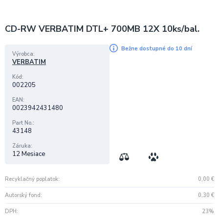
CD-RW VERBATIM DTL+ 700MB 12X 10ks/bal.
Bežne dostupné do 10 dní
Výrobca
VERBATIM
Kód
002205
EAN
0023942431480
Part No.
43148
Záruka
12 Mesiace
Recyklačný poplatok
0,00
€
Autorský fond
0,30
€
DPH
23%