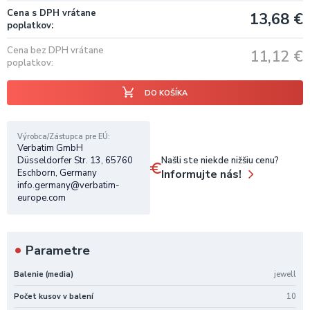
Cena s DPH vrátane
13,68
€
poplatkov
Cena bez DPH vrátane
11,12
€
poplatkov
DO KOŠÍKA
Výrobca/Zástupca pre EÚ
Verbatim GmbH
Našli ste niekde nižšiu cenu?
Düsseldorfer Str. 13, 65760
Informujte nás!
Eschborn, Germany
info.germany@verbatim-
europe.com
Parametre
Balenie (media)
jewell
Počet kusov v balení
10