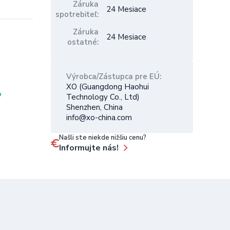
Záruka
24 Mesiace
spotrebiteľ
Záruka
24 Mesiace
ostatné
Výrobca/Zástupca pre EÚ
XO (Guangdong Haohui
O
Technology Co., Ltd)
Shenzhen, China
info@xo-china.com
Našli ste niekde nižšiu cenu?
Informujte nás!