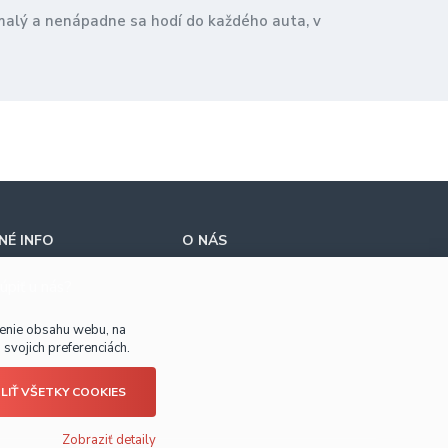
 malý a nenápadne sa hodí do každého auta, v
É INFO
O NÁS
úpiť u nás?
benie obsahu webu, na
svojich preferenciách.
LIŤ VŠETKY COOKIES
Zobraziť detaily