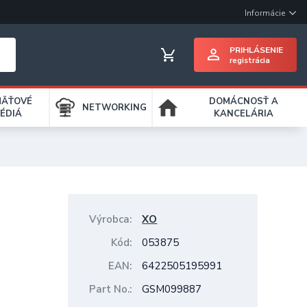
Informácie
PRIHLÁSENIE
registrácia
MÄŤOVÉ
DOMÁCNOSŤ A
NETWORKING
ÉDIÁ
KANCELÁRIA
Výrobca
XO
Kód
053875
EAN
6422505195991
Part No.
GSM099887