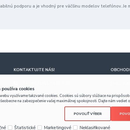
tabilnú podporu a je vhodný pre väčšinu modelov telefónov. Je
KONTAKTUJTE NÁS!
OBCHODN
ZA
+421-41-5116 628
Prečo nak
 používa cookies
BA
+421-2-4820 9918
webu využívame takzvané cookies. Cookies sú súbory slúžiace na prispôso
všeobecne na zabezpečenie vašej maximálnej spokojnosti. Dajte nám vedieť o 
KE
+421-55-7289 653
POVOLIŤ VÝBER
POVO
čné
Štatistické
Marketingové
Neklasifikované