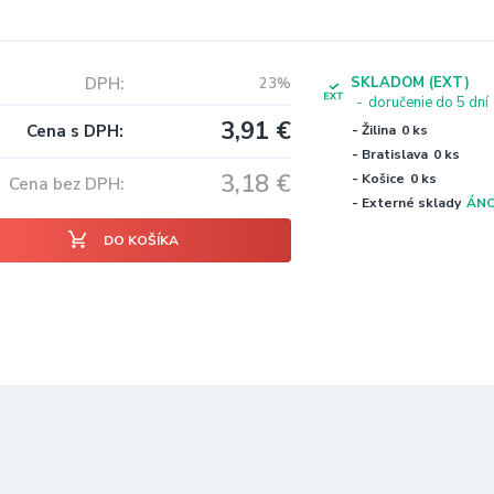
DPH
SKLADOM (EXT)
23%
doručenie do 5 dní
3,91
€
Cena s DPH
- Žilina
0 ks
- Bratislava
0 ks
3,18
€
- Košice
0 ks
Cena bez DPH
- Externé sklady
ÁN
DO KOŠÍKA