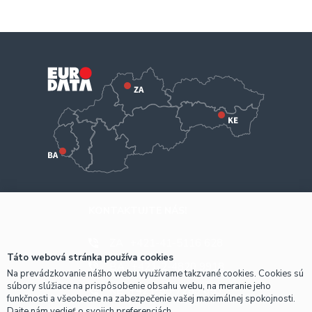
KONTAKTUJTE NÁS!
ZA
+421-41-5116 628
Táto webová stránka používa cookies
BA
+421-2-4820 9918
Na prevádzkovanie nášho webu využívame takzvané cookies. Cookies sú
súbory slúžiace na prispôsobenie obsahu webu, na meranie jeho
KE
+421-55-7289 653
funkčnosti a všeobecne na zabezpečenie vašej maximálnej spokojnosti.
Dajte nám vedieť o svojich preferenciách.