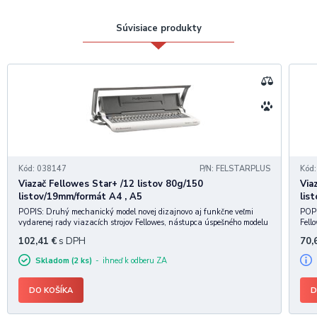
Súvisiace produkty
Kód: 038147
P/N: FELSTARPLUS
Kód
Viazač Fellowes Star+ /12 listov 80g/150
Via
listov/19mm/formát A4 , A5
lis
POPIS: Druhý mechanický model novej dizajnovo aj funkčne veľmi
POPI
vydarenej rady viazacích strojov Fellowes, nástupca úspešného modelu
Fell
Star. Kapacitne vhodný ako osobný viazač na kancelárske použitie.
g pa
102,41
€
s DPH
70,
Dierovacia kapacita až 12 listov 80 g papiera. Kapacita
• Vi
Skladom (2 ks)
ihneď k odberu ZA
DO KOŠÍKA
D