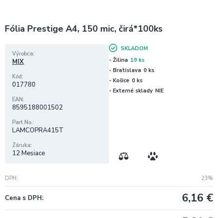
Fólia Prestige A4, 150 mic, čirá*100ks
SKLADOM
Výrobca
- Žilina
19 ks
MIX
- Bratislava
0 ks
Kód
- Košice
0 ks
017780
- Externé sklady
NIE
EAN
8595188001502
Part No.
LAMCOPRA415T
Záruka
12 Mesiace
DPH
23%
6,16
€
Cena s DPH