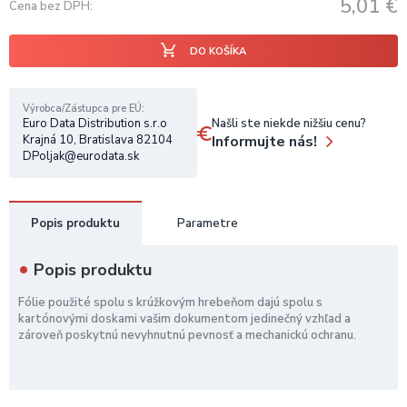
5,01
€
Cena bez DPH
DO KOŠÍKA
Výrobca/Zástupca pre EÚ
Našli ste niekde nižšiu cenu?
Euro Data Distribution s.r.o
Informujte nás!
Krajná 10, Bratislava 82104
DPoljak@eurodata.sk
Popis produktu
Parametre
Popis produktu
Fólie použité spolu s krúžkovým hrebeňom dajú spolu s
kartónovými doskami vašim dokumentom jedinečný vzhľad a
zároveň poskytnú nevyhnutnú pevnosť a mechanickú ochranu.