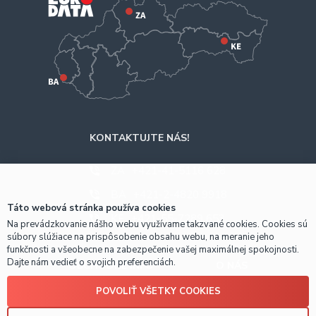
KONTAKTUJTE NÁS!
ZA
+421-41-5116 628
BA
+421-2-4820 9918
Táto webová stránka používa cookies
KE
+421-55-7289 653
Na prevádzkovanie nášho webu využívame takzvané cookies. Cookies sú
súbory slúžiace na prispôsobenie obsahu webu, na meranie jeho
funkčnosti a všeobecne na zabezpečenie vašej maximálnej spokojnosti.
Dajte nám vedieť o svojich preferenciách.
OBCHODNÉ INFO
O NÁS
POVOLIŤ VŠETKY COOKIES
Prečo nakúpiť u nás?