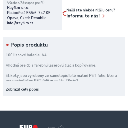
Výrobca/Zástupca pre EÚ
Rayfilm s.r.o.
Našli ste niekde nižšiu cenu?
Ratibořská 555/6, 747 05
Informujte nás!
Opava, Czech Republic
info@rayfilm.cz
Popis produktu
100 listové balenie, A4
Vhodná pre čb a farebnú laserovú tlač a kopírovanie.
Etikety jsou vyrobeny ze samolepicí bílé matné PET fólie, která
má svrchní bílou PET fólii gramáže 78g/m2
spojenou permanentním akrylátovým lepidlem se spodním bílým
Zobraziť celý popis
podkladovým papírem o gramáži 85 g/m2.
Materiál je vhodný pro potisk ve všech běžných typech laserových
tiskáren. Je ideální pro malonákladový tisk plněbarevných etiket.