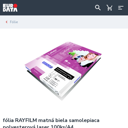
Fólie
fólia RAYFILM matná biela samolepiaca
polyesterová laser 100ks/A4