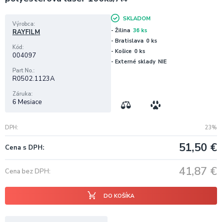
SKLADOM
Výrobca
- Žilina
36 ks
RAYFILM
- Bratislava
0 ks
Kód
- Košice
0 ks
004097
- Externé sklady
NIE
Part No.
R0502.1123A
Záruka
6 Mesiace
DPH
23%
51,50
€
Cena s DPH
41,87
€
Cena bez DPH
DO KOŠÍKA