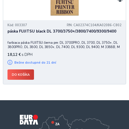
Kód: 003307
P/N: CA02374C104/KA02086-C802
páska FUJITSU black DL 3700/3750+/3800/7400/9300/9400
farbiaca páska FUJITSU čierna pre: DL 3700PRO, DL 3700, DL 3750+, DL
3800PRO, DL 3800, DL 3850+, DL 7400, DL 9300, DL 9400, M 3388B, M
3388, M 3388P nylonová, 5 Mil znakov
18,12
€
s DPH
Bežne dostupné do 21 dní
DO KOŠÍKA