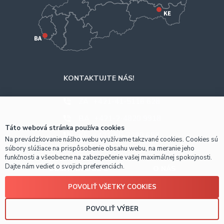
KONTAKTUJTE NÁS!
ZA
+421-41-5116 628
BA
+421-2-4820 9918
Táto webová stránka používa cookies
KE
+421-55-7289 653
Na prevádzkovanie nášho webu využívame takzvané cookies. Cookies sú
súbory slúžiace na prispôsobenie obsahu webu, na meranie jeho
funkčnosti a všeobecne na zabezpečenie vašej maximálnej spokojnosti.
Dajte nám vedieť o svojich preferenciách.
OBCHODNÉ INFO
O NÁS
POVOLIŤ VŠETKY COOKIES
Prečo nakúpiť u nás?
POVOLIŤ VÝBER