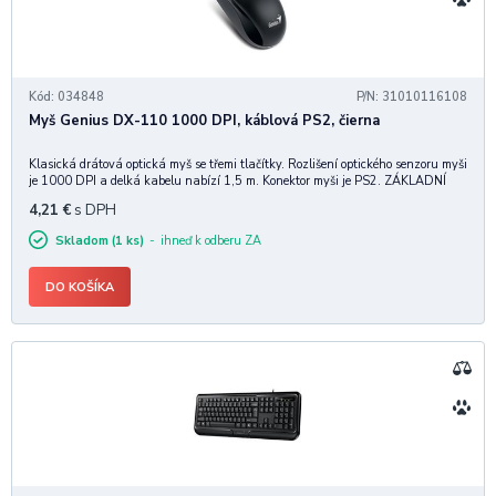
Kód: 034848
P/N: 31010116108
Myš Genius DX-110 1000 DPI, káblová PS2, čierna
Klasická drátová optická myš se třemi tlačítky. Rozlišení optického senzoru myši
je 1000 DPI a delká kabelu nabízí 1,5 m. Konektor myši je PS2. ZÁKLADNÍ
SPECIFIKACE Rozlišení senzoru: 1000 dpi Počet tlačítek: 3 Délka kabelu: 1,5
4,21
€
s DPH
m Hmotnost:
Skladom (1 ks)
ihneď k odberu ZA
DO KOŠÍKA