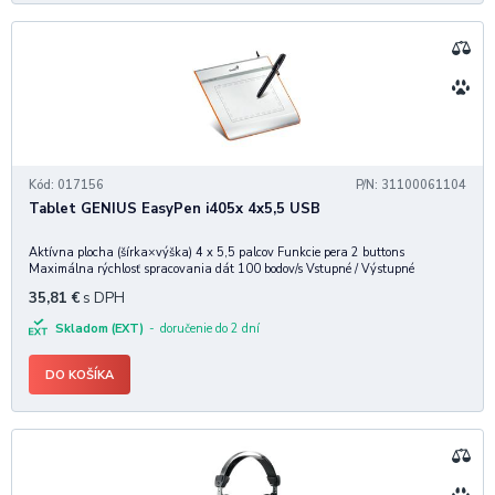
Kód: 017156
P/N: 31100061104
Tablet GENIUS EasyPen i405x 4x5,5 USB
Aktívna plocha (šírka×výška) 4 x 5,5 palcov Funkcie pera 2 buttons
Maximálna rýchlosť spracovania dát 100 bodov/s Vstupné / Výstupné
rozhrania 1 x USB Súčasť balenia: 1 x AAA batérie Užívateľská príručka
35,81
€
s DPH
Skladom (EXT)
doručenie do 2 dní
DO KOŠÍKA