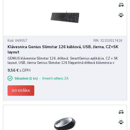
Kód: 049057
P/N: 31310017426
Klávesnica Genius Slimstar 126 káblová, USB, čierna, CZ+SK
layout
GENIUS klávesnice Slimstar 126, drôtová, SmartGenius aplikácia, CZ + SK
layout, USB, čierna Genius Slimstar 126 Elegantná drôtová klávesnica v
čiernom prevedení disponuje tenkým profilom a komfortným jemným sklonom.
9,56
€
s DPH
Vďaka tomu poskytuje užívateľovi ma
Skladom (1 ks)
ihneď k odberu ZA
DO KOŠÍKA