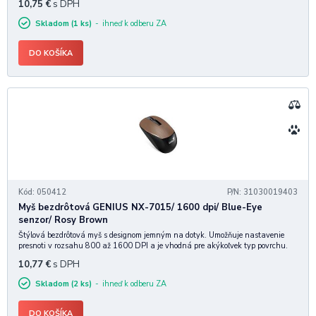
10,75
€
s DPH
Senzor: Blue eye Hmotnosť:
Skladom (1 ks)
ihneď k odberu ZA
DO KOŠÍKA
Kód: 050412
P/N: 31030019403
Myš bezdrôtová GENIUS NX-7015/ 1600 dpi/ Blue-Eye
senzor/ Rosy Brown
Štýlová bezdrôtová myš s designom jemným na dotyk. Umožňuje nastavenie
presnoti v rozsahu 800 až 1600 DPI a je vhodná pre akýkoľvek typ povrchu.
Špecifikácia: RF frekvencia: 2,4 Ghz Počet tlačidiel: 3 DPI: 800/1200/1600
10,77
€
s DPH
Senzor: Blue eye Hmotnosť:
Skladom (2 ks)
ihneď k odberu ZA
DO KOŠÍKA