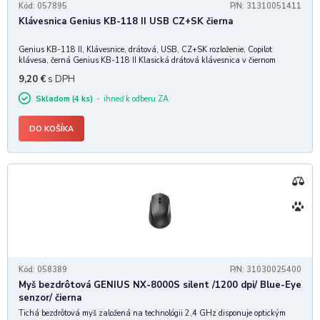
Kód: 057895
P/N: 31310051411
Klávesnica Genius KB-118 II USB CZ+SK čierna
Genius KB-118 II, Klávesnice, drátová, USB, CZ+SK rozloženie, Copilot
klávesa, černá Genius KB-118 II Klasická drátová klávesnica v čiernom
prevedení je určená pre každodennú prácu a navrhnutá tak, aby poskytla
9,20
€
s DPH
maximálny komfort. Je vybavená nízkoprof
Skladom (4 ks)
ihneď k odberu ZA
DO KOŠÍKA
Kód: 058389
P/N: 31030025400
Myš bezdrôtová GENIUS NX-8000S silent /1200 dpi/ Blue-Eye
senzor/ čierna
Tichá bezdrôtová myš založená na technológii 2,4 GHz disponuje optickým