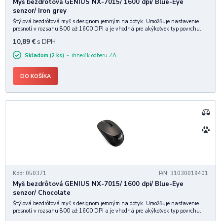
Myš bezdrôtová GENIUS NX-7015/ 1600 dpi/ Blue-Eye
senzor/ Iron grey
Štýlová bezdrôtová myš s designom jemným na dotyk. Umožňuje nastavenie
presnoti v rozsahu 800 až 1600 DPI a je vhodná pre akýkoľvek typ povrchu.
Špecifikácia: RF frekvencia: 2,4 Ghz Počet tlačidiel: 3 DPI: 800/1200/1600
10,89
€
s DPH
Senzor: Blue eye Hmotnosť:
Skladom (2 ks)
ihneď k odberu ZA
DO KOŠÍKA
Kód: 050371
P/N: 31030019401
Myš bezdrôtová GENIUS NX-7015/ 1600 dpi/ Blue-Eye
senzor/ Chocolate
Štýlová bezdrôtová myš s designom jemným na dotyk. Umožňuje nastavenie
presnoti v rozsahu 800 až 1600 DPI a je vhodná pre akýkoľvek typ povrchu.
Špecifikácia: RF frekvencia: 2,4 Ghz Počet tlačidiel: 3 DPI: 800/1200/1600