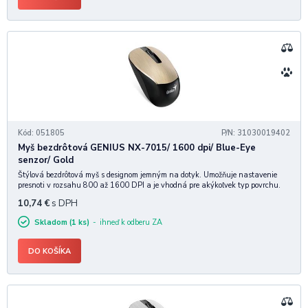
Kód: 051805
P/N: 31030019402
Myš bezdrôtová GENIUS NX-7015/ 1600 dpi/ Blue-Eye
senzor/ Gold
Štýlová bezdrôtová myš s designom jemným na dotyk. Umožňuje nastavenie
presnoti v rozsahu 800 až 1600 DPI a je vhodná pre akýkoľvek typ povrchu.
Špecifikácia: RF frekvencia: 2,4 Ghz Počet tlačidiel: 3 DPI: 800/1200/1600
10,74
€
s DPH
Senzor: Blue eye Hmotnosť:
Skladom (1 ks)
ihneď k odberu ZA
DO KOŠÍKA