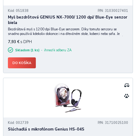
Kód: 051838
P/N: 31030027401
Myš bezdrôtová GENIUS NX-7000/ 1200 dpi/ Blue-Eye senzor
biela
Bezdrátová myš s 1200 dpi Blue-Eye senzorem. Díky tomuto senzoru se
snadno používá kdekoliv dokonce i na dřevěném stole, koberci nebo sofa. Je
vhodná pro praváky i leváky a je pohodlná pro celodenní použití. ZÁKLADNÍ
7,93
€
s DPH
SPECIFIKACE Citlivost snímače: 1
Skladom (1 ks)
ihneď k odberu ZA
DO KOŠÍKA
Kód: 002739
P/N: 31710025100
Slúchadlá s mikrofónom Genius HS-04S