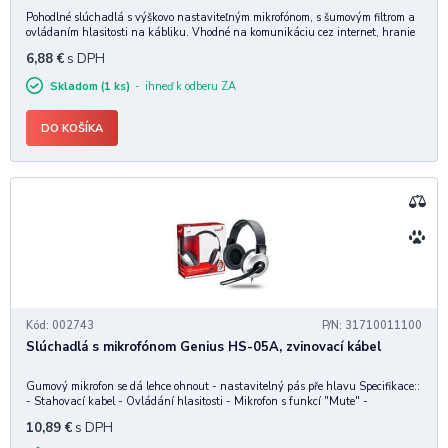
Pohodlné slúchadlá s výškovo nastaviteľným mikrofónom, s šumovým filtrom a
ovládaním hlasitosti na kábliku. Vhodné na komunikáciu cez internet, hranie
hier alebo počúvanie audia.
6,88
€
s DPH
Skladom (1 ks)
ihneď k odberu ZA
DO KOŠÍKA
Kód: 002743
P/N: 31710011100
Slúchadlá s mikrofónom Genius HS-05A, zvinovací kábel
Gumový mikrofon se dá lehce ohnout - nastavitelný pás pře hlavu Specifikace::
- Stahovací kabel - Ovládání hlasitosti - Mikrofon s funkcí "Mute" -
Náušníky: 90 mm oválné s koženým povrchem - Délka kabelu: 1.8 metru -
10,89
€
s DPH
Citlivost : 102dB+/- 3dB