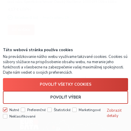
ľavú ruku. Špecifikácia Senzor: Optický Rozlíšenie: 1000 DPI Dĺžka kábla:
1,5m Počet tlačidiel: 3 Hmotnosť: 85g Rozmery: 105 x 37 x 60 mm
4,17
€
s DPH
Skladom (1 ks)
ihneď k odberu ZA
DO KOŠÍKA
Táto webová stránka používa cookies
Na prevádzkovanie nášho webu využívame takzvané cookies. Cookies sú
NAČÍTAŤ ĎALŠIE
(20)
súbory slúžiace na prispôsobenie obsahu webu, na meranie jeho
funkčnosti a všeobecne na zabezpečenie vašej maximálnej spokojnosti.
Dajte nám vedieť o svojich preferenciách.
1
2
POVOLIŤ VŠETKY COOKIES
POVOLIŤ VÝBER
Nutné
Preferenčné
Štatistické
Marketingové
Zobraziť
detaily
Neklasifikované