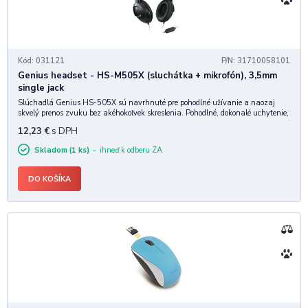
Kód: 031121
P/N: 31710058101
Genius headset - HS-M505X (sluchátka + mikrofón), 3,5mm
single jack
Slúchadlá Genius HS-505X sú navrhnuté pre pohodlné užívanie a naozaj
skvelý prenos zvuku bez akéhokoľvek skreslenia. Pohodlné, dokonalé uchytenie,
s nastaviteľnou čelenkou. Vlastnosti produktu: Nastaviteľná čelenka pohodlne
12,23
€
s DPH
padne In-line ov
Skladom (1 ks)
ihneď k odberu ZA
DO KOŠÍKA