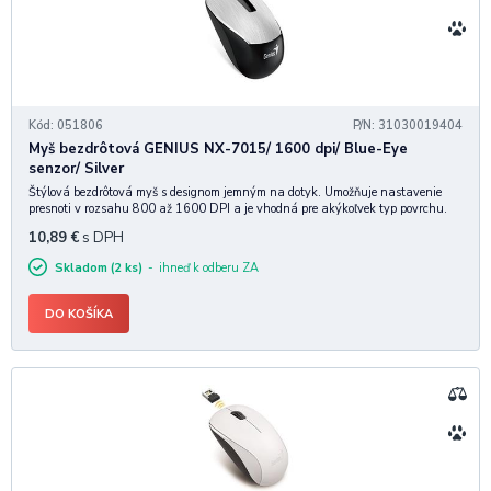
Kód: 051806
P/N: 31030019404
Myš bezdrôtová GENIUS NX-7015/ 1600 dpi/ Blue-Eye
senzor/ Silver
Štýlová bezdrôtová myš s designom jemným na dotyk. Umožňuje nastavenie
presnoti v rozsahu 800 až 1600 DPI a je vhodná pre akýkoľvek typ povrchu.
Špecifikácia: RF frekvencia: 2,4 Ghz Počet tlačidiel: 3 DPI: 800/1200/1600
10,89
€
s DPH
Senzor: Blue eye Hmotnosť:
Skladom (2 ks)
ihneď k odberu ZA
DO KOŠÍKA