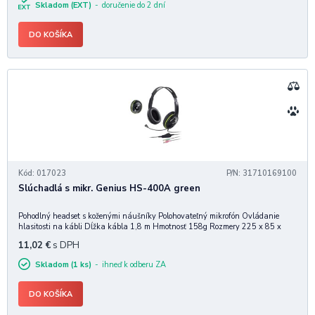
Skladom (EXT)
doručenie do 2 dní
DO KOŠÍKA
Kód: 017023
P/N: 31710169100
Slúchadlá s mikr. Genius HS-400A green
Pohodlný headset s koženými náušníky Polohovateľný mikrofón Ovládanie
hlasitosti na kábli Dĺžka kábla 1,8 m Hmotnosť 158g Rozmery 225 x 85 x
280 mm Technické specifikace: - Frekvenční odezva: 20Hz ~ 20KHz -
11,02
€
s DPH
Impedance: 32
Skladom (1 ks)
ihneď k odberu ZA
DO KOŠÍKA