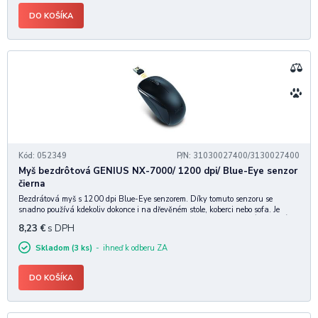
DO KOŠÍKA
Kód: 052349
P/N: 31030027400/3130027400
Myš bezdrôtová GENIUS NX-7000/ 1200 dpi/ Blue-Eye senzor
čierna
Bezdrátová myš s 1200 dpi Blue-Eye senzorem. Díky tomuto senzoru se
snadno používá kdekoliv dokonce i na dřevěném stole, koberci nebo sofa. Je
vhodná pro praváky i leváky a je pohodlná pro celodenní použití. ZÁKLADNÍ
8,23
€
s DPH
SPECIFIKACE Citlivost snímače: 1
Skladom (3 ks)
ihneď k odberu ZA
DO KOŠÍKA