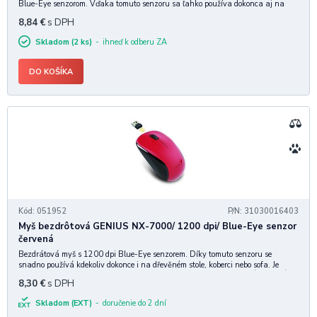
Blue-Eye senzorom. Vďaka tomuto senzoru sa ľahko používa dokonca aj na
drevenom stole, pohovke alebo koberci. Vďaka svojmu symetrickému prevedeniu
8,84
€
s DPH
je vhodná ako pre pravákov, tak aj ľ
Skladom (2 ks)
ihneď k odberu ZA
DO KOŠÍKA
Kód: 051952
P/N: 31030016403
Myš bezdrôtová GENIUS NX-7000/ 1200 dpi/ Blue-Eye senzor
červená
Bezdrátová myš s 1200 dpi Blue-Eye senzorem. Díky tomuto senzoru se
snadno používá kdekoliv dokonce i na dřevěném stole, koberci nebo sofa. Je
vhodná pro praváky i leváky a je pohodlná pro celodenní použití. ZÁKLADNÍ
8,30
€
s DPH
SPECIFIKACE Citlivost snímače: 1
Skladom (EXT)
doručenie do 2 dní