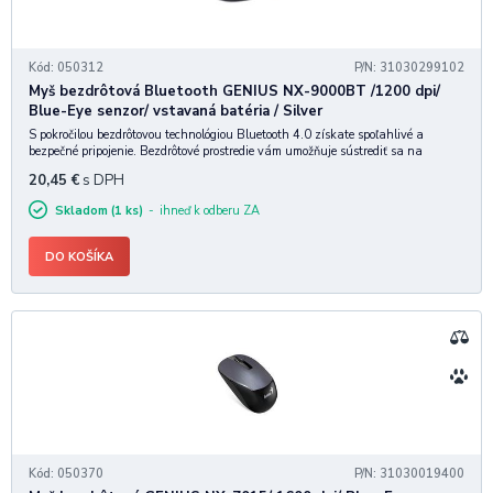
Kód: 050312
P/N: 31030299102
Myš bezdrôtová Bluetooth GENIUS NX-9000BT /1200 dpi/
Blue-Eye senzor/ vstavaná batéria / Silver
S pokročilou bezdrôtovou technológiou Bluetooth 4.0 získate spoľahlivé a
bezpečné pripojenie. Bezdrôtové prostredie vám umožňuje sústrediť sa na
záležitosti bez rozptyľovania. Vstavaná nabíjateľná lítium-polymérová batéria
20,45
€
s DPH
320 mAh odstraňuje potrebu A
Skladom (1 ks)
ihneď k odberu ZA
DO KOŠÍKA
Kód: 050370
P/N: 31030019400