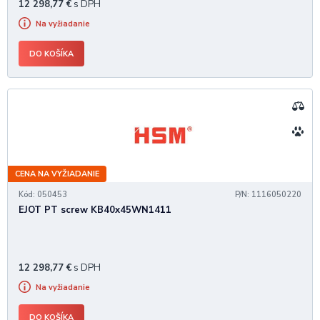
12 298,77
€
s DPH
Na vyžiadanie
DO KOŠÍKA
CENA NA VYŽIADANIE
Kód: 050453
P/N: 1116050220
EJOT PT screw KB40x45WN1411
12 298,77
€
s DPH
Na vyžiadanie
DO KOŠÍKA