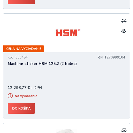
CENA NA VYŽIADANIE
Kód: 050454
P/N: 1270999104
Machine sticker HSM 125.2 (2 holes)
12 298,77
€
s DPH
Na vyžiadanie
DO KOŠÍKA