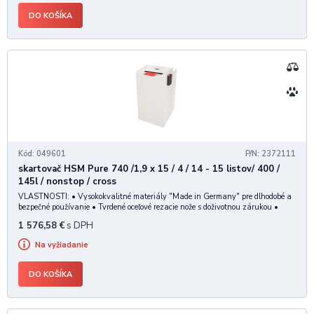
DO KOŠÍKA
Kód: 049601
P/N: 2372111
skartovač HSM Pure 740 /1,9 x 15 / 4 / 14 - 15 listov/ 400 /
145l / nonstop / cross
VLASTNOSTI: • Vysokokvalitné materiály "Made in Germany" pre dlhodobé a
bezpečné používanie • Tvrdené oceľové rezacie nože s doživotnou zárukou •
Silný motor • Tichá prevádzka minimalizuje hlučnosť v kancelárii • Nízka
1 576,58
€
s DPH
spotreba elektrickej energie v
Na vyžiadanie
DO KOŠÍKA