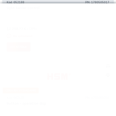
Kód: 052188
P/N: 1780505017
light barrier control
12 298,77
€
s DPH
Na vyžiadanie
DO KOŠÍKA
CENA NA VYŽIADANIE
Kód: 052189
P/N: 1780050250
button - operation disp