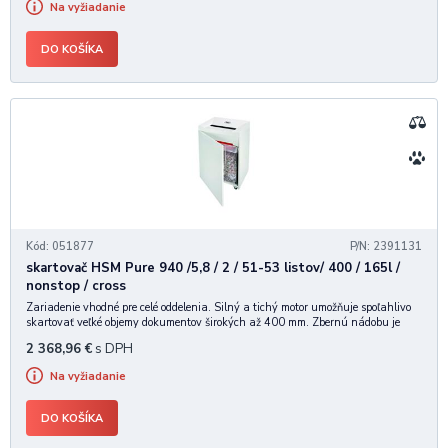
Na vyžiadanie
DO KOŠÍKA
Kód: 051877
P/N: 2391131
skartovač HSM Pure 940 /5,8 / 2 / 51-53 listov/ 400 / 165l /
nonstop / cross
Zariadenie vhodné pre celé oddelenia. Silný a tichý motor umožňuje spoľahlivo
skartovať veľké objemy dokumentov širokých až 400 mm. Zbernú nádobu je
možné po zaplnení ľahko odobrať a vyprázdniť. • Vysokokvalitné materiály
2 368,96
€
s DPH
"Made in Germany" pre dlhodob
Na vyžiadanie
DO KOŠÍKA