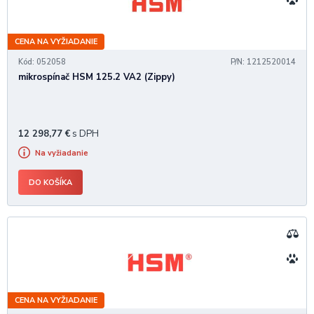
CENA NA VYŽIADANIE
Kód: 052058
P/N: 1212520014
mikrospínač HSM 125.2 VA2 (Zippy)
12 298,77
€
s DPH
Na vyžiadanie
DO KOŠÍKA
CENA NA VYŽIADANIE