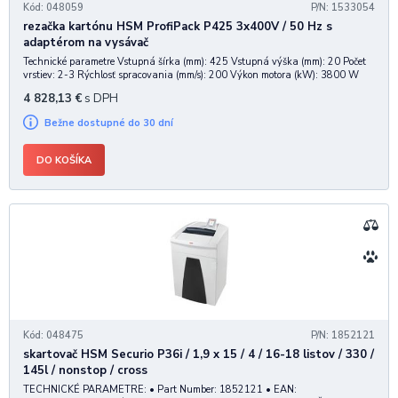
Kód: 048059
P/N: 1533054
rezačka kartónu HSM ProfiPack P425 3x400V / 50 Hz s
adaptérom na vysávač
Technické parametre Vstupná šírka (mm): 425 Vstupná výška (mm): 20 Počet
vrstiev: 2-3 Rýchlosť spracovania (mm/s): 200 Výkon motora (kW): 3800 W
Hlučnosť: 63 - 64 dB Napájanie: 3x 400V / 50Hz Rozmery (š x v x h): 770 x
4 828,13
€
s DPH
1040 x 611 mm H
Bežne dostupné do 30 dní
DO KOŠÍKA
Kód: 048475
P/N: 1852121
skartovač HSM Securio P36i / 1,9 x 15 / 4 / 16-18 listov / 330 /
145l / nonstop / cross
TECHNICKÉ PARAMETRE: • Part Number: 1852121 • EAN: