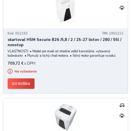
Kód: 051193
P/N: 1801111
skartovač HSM Securio B26 /5,8 / 2 / 25-27 listov / 280 / 55l /
nonstop
VLASTNOSTI: • Model pre malé až stredne veľké kancelárie, vybavený
kolieskami. • Plynulý a tichý chod motora. • Silný motor garantuje vysokú
kapacitu skartovania, vysokokvalitné materiály zabezpečujú dlhú životnosť
709,72
€
s DPH
skartovača. • Rez: 5,8 mm. • Stupeň
Na vyžiadanie
DO KOŠÍKA