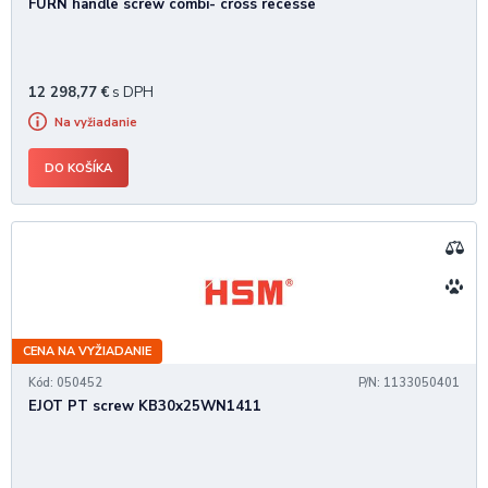
FURN handle screw combi- cross recesse
12 298,77
€
s DPH
Na vyžiadanie
DO KOŠÍKA
CENA NA VYŽIADANIE
Kód: 050452
P/N: 1133050401
EJOT PT screw KB30x25WN1411