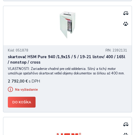
Kód: 051878
P/N: 2392131
skartovač HSM Pure 940 /1,9x15 / 5 / 19-21 listov/ 400 / 165l
/ nonstop / cross
VLASTNOSTI: Zariadenie vhodné pre celé oddelenia. Silný a tichý motor
umožňuje spoľahlivo skartovať veľké objemy dokumentov so šírkou až 400 mm.
Zbernú nádobu je možné po zaplnení ľahko odobrať a vyprázdniť. •
2 792,00
€
s DPH
Vysokokvalitné materiály "Made in Germany"
Na vyžiadanie
DO KOŠÍKA