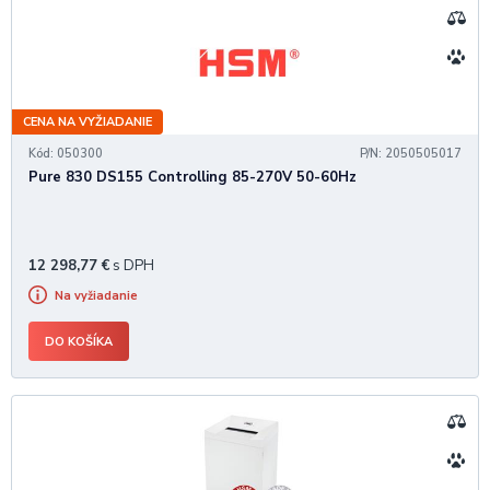
CENA NA VYŽIADANIE
Kód: 050300
P/N: 2050505017
Pure 830 DS155 Controlling 85-270V 50-60Hz
12 298,77
€
s DPH
Na vyžiadanie
DO KOŠÍKA