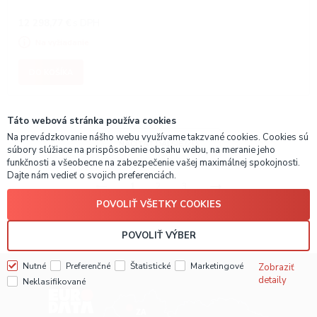
12 298,77
€
s DPH
Na vyžiadanie
DO KOŠÍKA
Táto webová stránka používa cookies
Na prevádzkovanie nášho webu využívame takzvané cookies. Cookies sú
NAČÍTAŤ ĎALŠIE
(20)
súbory slúžiace na prispôsobenie obsahu webu, na meranie jeho
funkčnosti a všeobecne na zabezpečenie vašej maximálnej spokojnosti.
Dajte nám vedieť o svojich preferenciách.
1
2
3
POVOLIŤ VŠETKY COOKIES
POVOLIŤ VÝBER
Nutné
Preferenčné
Štatistické
Marketingové
Zobraziť
detaily
Neklasifikované