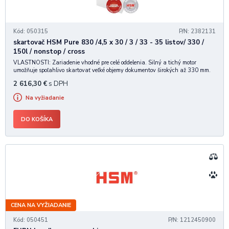
Kód: 050315
P/N: 2382131
skartovač HSM Pure 830 /4,5 x 30 / 3 / 33 - 35 listov/ 330 /
150l / nonstop / cross
VLASTNOSTI: Zariadenie vhodné pre celé oddelenia. Silný a tichý motor
umožňuje spoľahlivo skartovať veľké objemy dokumentov širokých až 330 mm.
Zbernú nádobu je možné po zaplnení ľahko odobrať a vyprázdniť. •
2 616,30
€
s DPH
Vysokokvalitné materiály "Made in Germany"
Na vyžiadanie
DO KOŠÍKA
CENA NA VYŽIADANIE
Kód: 050451
P/N: 1212450900