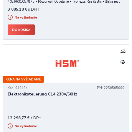
4026631057875 • Pôsobnosť: Oddelenie • Typ rezu: Rez častíc • Šírka rezu:
1,9 mm • Dĺžka častíc: 15 mm • Stupeň utajenia podľa DIN 32757-1: 4 /
3 085,18
€
s DPH
podľa DIN 66399 - P5 • Výkon pri rezaní do hárkov 80
Na vyžiadanie
DO KOŠÍKA
CENA NA VYŽIADANIE
Kód: 049494
P/N: 2250505000
Elektroniksteuerung C14 230V/50Hz
12 298,77
€
s DPH
Na vyžiadanie