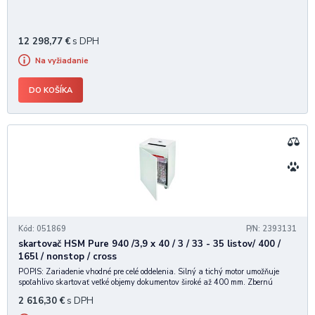
12 298,77
€
s DPH
Na vyžiadanie
DO KOŠÍKA
Kód: 051869
P/N: 2393131
skartovač HSM Pure 940 /3,9 x 40 / 3 / 33 - 35 listov/ 400 /
165l / nonstop / cross
POPIS: Zariadenie vhodné pre celé oddelenia. Silný a tichý motor umožňuje
spoľahlivo skartovať veľké objemy dokumentov široké až 400 mm. Zbernú
nádobu je možné po zaplnení ľahko odobrať a vyprázdniť. VLASTNOSTI: •
2 616,30
€
s DPH
Vysokokvalitné materiály "Made in G