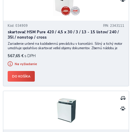
Kód: 034909
P/N: 2343111
skartovač HSM Pure 420 / 4,5 x 30 / 3 / 13 - 15 listov/ 240 /
35l / nonstop / cross
Zariadenie určené na každodennú prevádzku v kancelárii. Silný a tichý motor
umožňuje spoľahlivo skartovať veľké objemy dokumentov. Zbernú nádobu je
možné po zaplnení ľahko odobrať a vyprázdniť. • Vysokokvalitné materiály
567,65
€
s DPH
"Made in Germany" pre dlhotrva
Na vyžiadanie
DO KOŠÍKA