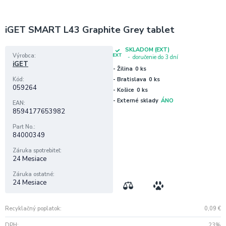
iGET SMART L43 Graphite Grey tablet
SKLADOM (EXT)
Výrobca
doručenie do 3 dní
iGET
- Žilina
0 ks
Kód
- Bratislava
0 ks
059264
- Košice
0 ks
- Externé sklady
ÁNO
EAN
8594177653982
Part No.
84000349
Záruka spotrebiteľ
24 Mesiace
Záruka ostatné
24 Mesiace
Recyklačný poplatok
0,09
€
DPH
23%