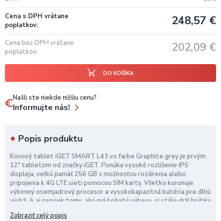
Cena s DPH vrátane
248,57
€
poplatkov
Cena bez DPH vrátane
202,09
€
poplatkov
DO KOŠÍKA
Našli ste niekde nižšiu cenu?
Informujte nás!
Popis produktu
Kovový tablet iGET SMART L43 vo farbe Graphite grey je prvým
12" tabletom od značky iGET. Ponúka vysoké rozlíšenie IPS
displeja, veľkú pamäť 256 GB s možnosťou rozšírenia alebo
pripojenia k 4G LTE sieti pomocou SIM karty. Všetko korunuje
výkonný osemjadrový procesor a vysokokapacitná batéria pre dlhú
výdrž. A aj napriek tomu, akú má bohatú výbavu, si stále drží hrúbku
len 7,8 mm! Puzdro v balení a kompatibilný s iGET iPEN 2.
Zobraziť celý popis