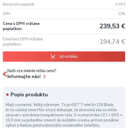
Recyklačný poplatok
0,09
€
DPH
23%
Cena s DPH vrátane
239,53
€
poplatkov
Cena bez DPH vrátane
194,74
€
poplatkov
DO KOŠÍKA
Našli ste niekde nižšiu cenu?
Informujte nás!
Popis produktu
Malý rozmermi. Veľký výkonom. To je iGET T mini 6+128 Black.
Je to odolný smartfón, ktorý dokazuje, že skutočná sila sa môže
skrývať v extrémne kompaktnom tele. S rozmermi iba 121 × 59,5 ×
15,5 mm sa pohodlne zmestí do každého vrecka, pritom ponúkne
výkon a funkcie plnohodnotného moderného telefónu.