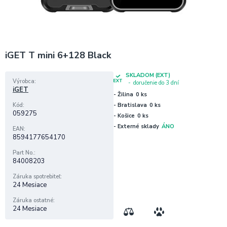
iGET T mini 6+128 Black
SKLADOM (EXT)
Výrobca
doručenie do 3 dní
iGET
- Žilina
0 ks
Kód
- Bratislava
0 ks
059275
- Košice
0 ks
- Externé sklady
ÁNO
EAN
8594177654170
Part No.
84008203
Záruka spotrebiteľ
24 Mesiace
Záruka ostatné
24 Mesiace