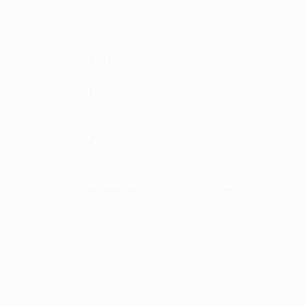
KONTAKTUJTE NÁS!
ZA
+421-41-5116 628
BA
+421-2-4820 9918
KE
+421-55-7289 653
OBCHODNÉ INFO
O NÁS
Prečo nakúpiť u nás?
Euro Data Distribution, s.r.o.
Návrh © 2026
ui 42 spol. s r.o.