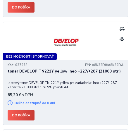
DO KOŠÍKA
BEZ MOŽNOSTI STORNOVAŤ
Kód: 037278
P/N: A8K32D0/A8K32DA
toner DEVELOP TN221Y yellow Ineo +227/+287 (21000 str.)
laserový toner DEVELOP TN-221Y yellow pre zariadenia: Ineo +227/+287
kapacita 21.000 strán pri 5% pokrytí A4
85,20
€
s DPH
Bežne dostupné do 6 dní
DO KOŠÍKA