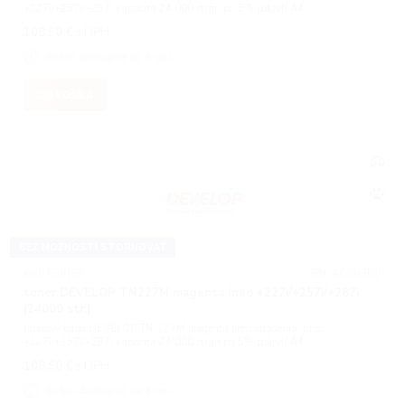
+227i/+257i/+287i kapacita 24.000 strán pri 5% pokrytí A4
108,50
€
s DPH
Bežne dostupné do 6 dní
DO KOŠÍKA
BEZ MOŽNOSTI STORNOVAŤ
Kód: 050167
P/N: ACVH3D0
toner DEVELOP TN227M magenta Ineo +227i/+257i/+287i
(24000 str.)
laserový toner DEVELOP TN-227M magenta pre zariadenia: Ineo
+227i/+257i/+287i kapacita 24.000 strán pri 5% pokrytí A4
108,50
€
s DPH
Bežne dostupné do 6 dní