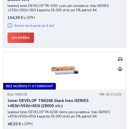
laserový toner DEVELOP TN-328C cyan pre zariadenia: Ineo iSERIES
+250i/+300i/+360i kapacita 28.000 strán pri 5% pokrytí A4
104,39
€
s DPH
Bežne dostupné do 6 dní
DO KOŠÍKA
BEZ MOŽNOSTI STORNOVAŤ
Kód: 046028
P/N: ACV11D0
toner DEVELOP TN626K black Ineo iSERIES
+450i/+550i/+650i (28000 str.)
laserový toner DEVELOP TN-626K čierny pre zariadenia: Ineo iSERIES
+450i/+550i/+650i kapacita 28.000 strán pri 5% pokrytí A4
48,33
€
s DPH