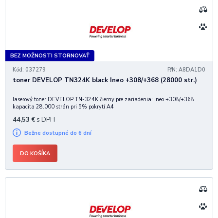
BEZ MOŽNOSTI STORNOVAŤ
Kód: 037279
P/N: A8DA1D0
toner DEVELOP TN324K black Ineo +308/+368 (28000 str.)
laserový toner DEVELOP TN-324K čierny pre zariadenia: Ineo +308/+368
kapacita 28.000 strán pri 5% pokrytí A4
44,53
€
s DPH
Bežne dostupné do 6 dní
DO KOŠÍKA