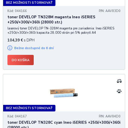
BEZ MOŽNOSTI STORNOVAŤ
Kód: 044166
P/N: AAV83D0
toner DEVELOP TN328M magenta Ineo iSERIES
+250i/+300i/+360i (28000 str.)
laserový toner DEVELOP TN-328M magenta pre zariadenia: Ineo iSERIES
+250i/+300i/+360i kapacita 28.000 strán pri 5% pokrytí A4
104,39
€
s DPH
Bežne dostupné do 6 dní
DO KOŠÍKA
BEZ MOŽNOSTI STORNOVAŤ
Kód: 044167
P/N: AAV84D0
toner DEVELOP TN328C cyan Ineo iSERIES +250i/+300i/+360i
(28000 str.)