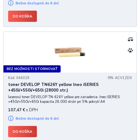
Bežne dostupné do 6 dní
DO KOŠÍKA
BEZ MOŽNOSTI STORNOVAŤ
Kód: 046029
P/N: ACV12D0
toner DEVELOP TN626Y yellow Ineo iSERIES
+450i/+550i/+650i (28000 str.)
laserový toner DEVELOP TN-626Y yellow pre zariadenia: Ineo iSERIES
+450i/+550i/+650i kapacita 28.000 strán pri 5% pokrytí A4
107,47
€
s DPH
Bežne dostupné do 6 dní
DO KOŠÍKA