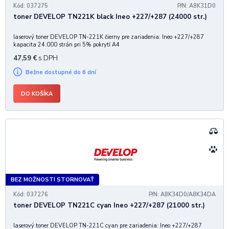
Kód: 037275
P/N: A8K31D0
toner DEVELOP TN221K black Ineo +227/+287 (24000 str.)
laserový toner DEVELOP TN-221K čierny pre zariadenia: Ineo +227/+287
kapacita 24.000 strán pri 5% pokrytí A4
47,59
€
s DPH
Bežne dostupné do 6 dní
DO KOŠÍKA
BEZ MOŽNOSTI STORNOVAŤ
Kód: 037276
P/N: A8K34D0/A8K34DA
toner DEVELOP TN221C cyan Ineo +227/+287 (21000 str.)
laserový toner DEVELOP TN-221C cyan pre zariadenia: Ineo +227/+287