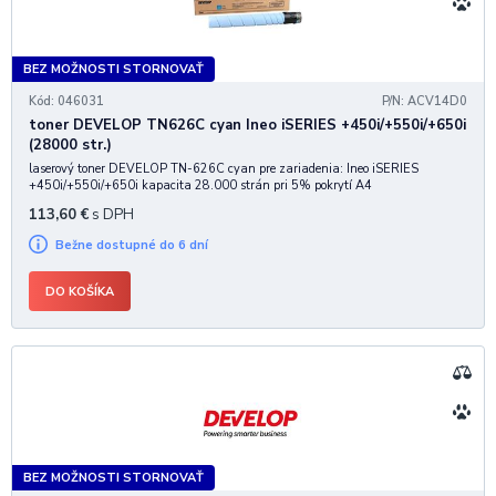
BEZ MOŽNOSTI STORNOVAŤ
Kód: 046031
P/N: ACV14D0
toner DEVELOP TN626C cyan Ineo iSERIES +450i/+550i/+650i
(28000 str.)
laserový toner DEVELOP TN-626C cyan pre zariadenia: Ineo iSERIES
+450i/+550i/+650i kapacita 28.000 strán pri 5% pokrytí A4
113,60
€
s DPH
Bežne dostupné do 6 dní
DO KOŠÍKA
BEZ MOŽNOSTI STORNOVAŤ