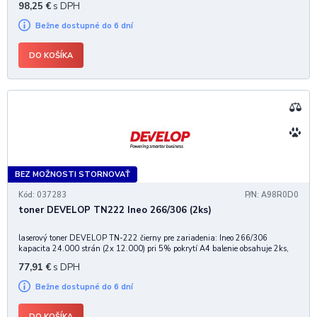
98,25
€
s DPH
Bežne dostupné do 6 dní
DO KOŠÍKA
BEZ MOŽNOSTI STORNOVAŤ
Kód: 037283
P/N: A98R0D0
toner DEVELOP TN222 Ineo 266/306 (2ks)
laserový toner DEVELOP TN-222 čierny pre zariadenia: Ineo 266/306
kapacita 24.000 strán (2x 12.000) pri 5% pokrytí A4 balenie obsahuje 2ks,
cena za balenie
77,91
€
s DPH
Bežne dostupné do 6 dní
DO KOŠÍKA