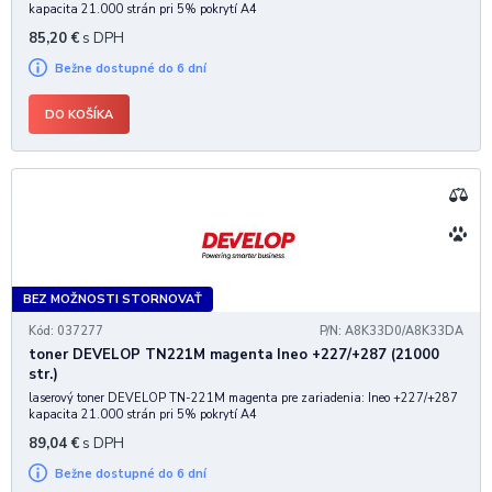
kapacita 21.000 strán pri 5% pokrytí A4
85,20
€
s DPH
Bežne dostupné do 6 dní
DO KOŠÍKA
BEZ MOŽNOSTI STORNOVAŤ
Kód: 037277
P/N: A8K33D0/A8K33DA
toner DEVELOP TN221M magenta Ineo +227/+287 (21000
str.)
laserový toner DEVELOP TN-221M magenta pre zariadenia: Ineo +227/+287
kapacita 21.000 strán pri 5% pokrytí A4
89,04
€
s DPH
Bežne dostupné do 6 dní