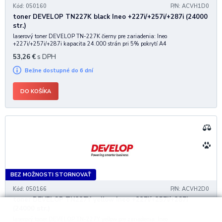
Kód: 050160
P/N: ACVH1D0
toner DEVELOP TN227K black Ineo +227i/+257i/+287i (24000
str.)
laserový toner DEVELOP TN-227K čierny pre zariadenia: Ineo
+227i/+257i/+287i kapacita 24.000 strán pri 5% pokrytí A4
53,26
€
s DPH
Bežne dostupné do 6 dní
DO KOŠÍKA
BEZ MOŽNOSTI STORNOVAŤ
Kód: 050166
P/N: ACVH2D0
toner DEVELOP TN227Y yellow Ineo +227i/+257i/+287i
(24000 str.)
laserový toner DEVELOP TN-227Y yellow pre zariadenia: Ineo