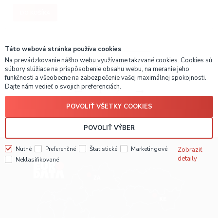
DO KOŠÍKA
Táto webová stránka používa cookies
Na prevádzkovanie nášho webu využívame takzvané cookies. Cookies sú
NAČÍTAŤ ĎALŠIE
(20)
súbory slúžiace na prispôsobenie obsahu webu, na meranie jeho
funkčnosti a všeobecne na zabezpečenie vašej maximálnej spokojnosti.
Dajte nám vedieť o svojich preferenciách.
1
2
POVOLIŤ VŠETKY COOKIES
POVOLIŤ VÝBER
Nutné
Preferenčné
Štatistické
Marketingové
Zobraziť
detaily
Neklasifikované