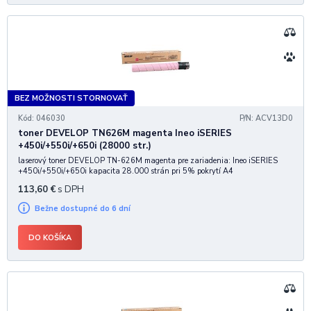
BEZ MOŽNOSTI STORNOVAŤ
Kód: 046030
P/N: ACV13D0
toner DEVELOP TN626M magenta Ineo iSERIES
+450i/+550i/+650i (28000 str.)
laserový toner DEVELOP TN-626M magenta pre zariadenia: Ineo iSERIES
+450i/+550i/+650i kapacita 28.000 strán pri 5% pokrytí A4
113,60
€
s DPH
Bežne dostupné do 6 dní
DO KOŠÍKA