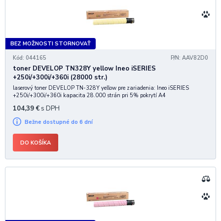
BEZ MOŽNOSTI STORNOVAŤ
Kód: 044165
P/N: AAV82D0
toner DEVELOP TN328Y yellow Ineo iSERIES
+250i/+300i/+360i (28000 str.)
laserový toner DEVELOP TN-328Y yellow pre zariadenia: Ineo iSERIES
+250i/+300i/+360i kapacita 28.000 strán pri 5% pokrytí A4
104,39
€
s DPH
Bežne dostupné do 6 dní
DO KOŠÍKA