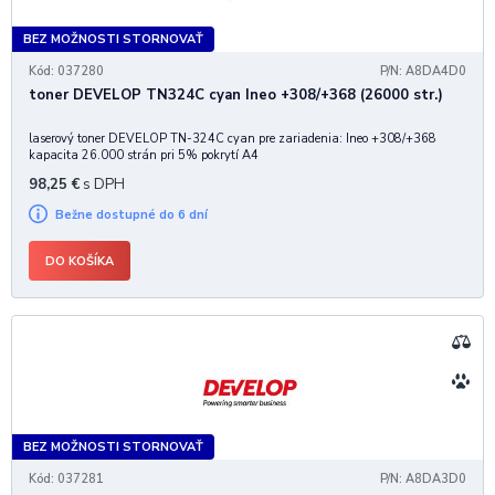
BEZ MOŽNOSTI STORNOVAŤ
Kód: 037280
P/N: A8DA4D0
toner DEVELOP TN324C cyan Ineo +308/+368 (26000 str.)
laserový toner DEVELOP TN-324C cyan pre zariadenia: Ineo +308/+368
kapacita 26.000 strán pri 5% pokrytí A4
98,25
€
s DPH
Bežne dostupné do 6 dní
DO KOŠÍKA
BEZ MOŽNOSTI STORNOVAŤ
Kód: 037281
P/N: A8DA3D0