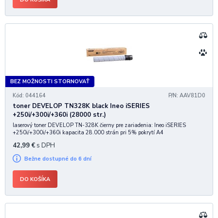
BEZ MOŽNOSTI STORNOVAŤ
Kód: 044164
P/N: AAV81D0
toner DEVELOP TN328K black Ineo iSERIES
+250i/+300i/+360i (28000 str.)
laserový toner DEVELOP TN-328K čierny pre zariadenia: Ineo iSERIES
+250i/+300i/+360i kapacita 28.000 strán pri 5% pokrytí A4
42,99
€
s DPH
Bežne dostupné do 6 dní
DO KOŠÍKA