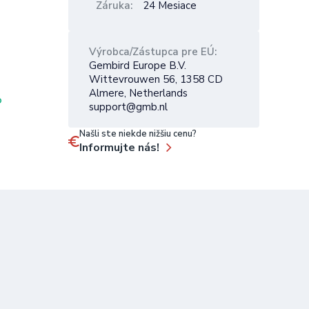
Záruka
24 Mesiace
Výrobca/Zástupca pre EÚ
Gembird Europe B.V.
Wittevrouwen 56, 1358 CD
Almere, Netherlands
O
support@gmb.nl
Našli ste niekde nižšiu cenu?
Informujte nás!