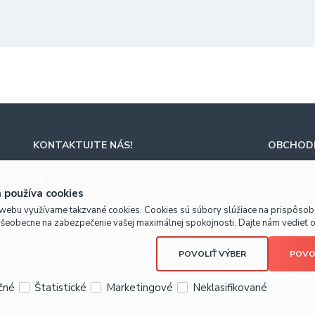
KONTAKTUJTE NÁS!
OBCHODN
ZA
+421-41-5116 628
Prečo nak
 používa cookies
BA
+421-2-4820 9918
webu využívame takzvané cookies. Cookies sú súbory slúžiace na prispôso
všeobecne na zabezpečenie vašej maximálnej spokojnosti. Dajte nám vedieť o 
KE
+421-55-7289 653
POVOLIŤ VÝBER
POVO
čné
Štatistické
Marketingové
Neklasifikované
Návrh © 20