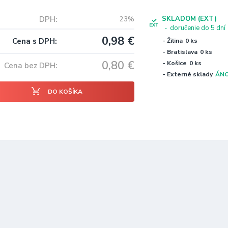
DPH
SKLADOM (EXT)
23%
doručenie do 5 dní
0,98
€
Cena s DPH
- Žilina
0 ks
- Bratislava
0 ks
0,80
€
- Košice
0 ks
Cena bez DPH
- Externé sklady
ÁN
DO KOŠÍKA