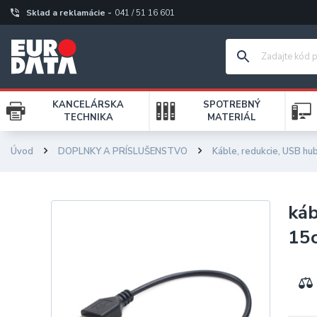
Sklad a reklamácie -
041 / 51 16 601
KANCELÁRSKA
SPOTREBNÝ
TECHNIKA
MATERIÁL
Úvod
DOPLNKY A PRÍSLUŠENSTVO
Káble, redukcie, USB hu
ká
15