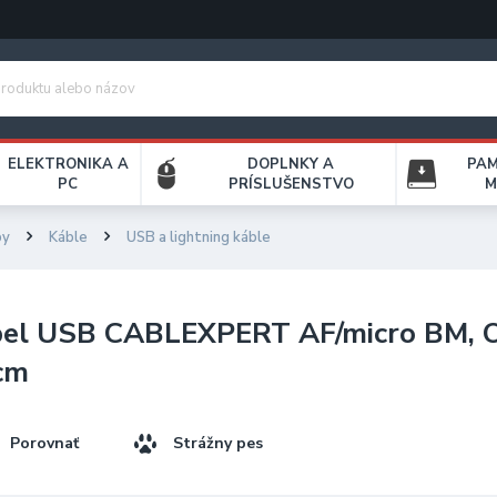
ELEKTRONIKA A
DOPLNKY A
PA
PC
PRÍSLUŠENSTVO
M
by
Káble
USB a lightning káble
bel USB CABLEXPERT AF/micro BM, 
cm
Porovnať
Strážny pes