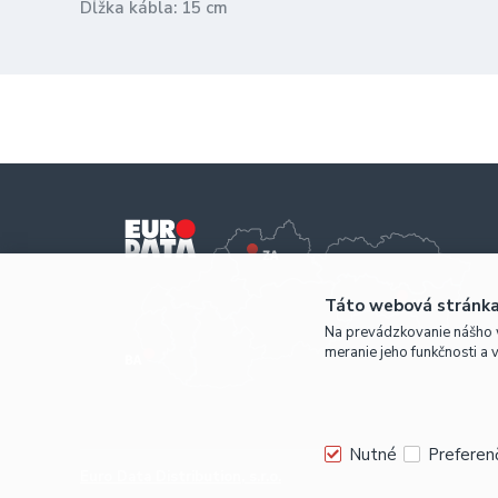
Dĺžka kábla: 15 cm
Táto webová stránka
Na prevádzkovanie nášho 
meranie jeho funkčnosti a 
Nutné
Preferen
Euro Data Distribution, s.r.o.