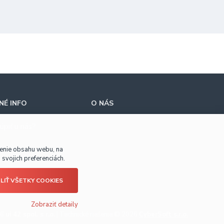
É INFO
O NÁS
úpiť u nás?
benie obsahu webu, na
svojich preferenciách.
LIŤ VŠETKY COOKIES
Zobraziť detaily
26
ui 42 spol. s r.o.
|
Technické riešenie © 2026
CyberSoft s.r.o.