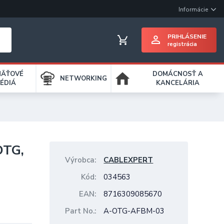
Informácie
PRIHLÁSENIE
registrácia
MÄŤOVÉ
DOMÁCNOSŤ A
NETWORKING
ÉDIÁ
KANCELÁRIA
OTG,
Výrobca
CABLEXPERT
Kód
034563
EAN
8716309085670
Part No.
A-OTG-AFBM-03