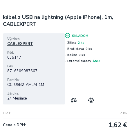
kábel z USB na lightning (Apple iPhone), 1m,
CABLEXPERT
SKLADOM
Výrobca
- Žilina
2 ks
CABLEXPERT
- Bratislava
0 ks
Kód
- Košice
0 ks
035147
- Externé sklady
ÁNO
EAN
8716309087667
Part No.
CC-USB2-AMLM-1M
Záruka
24 Mesiace
DPH
23%
1,62
€
Cena s DPH