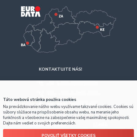
KONTAKTUJTE NÁS!
ZA
+421-41-5116 628
BA
+421-2-4820 9918
Táto webová stránka používa cookies
KE
+421-55-7289 653
Na prevádzkovanie nášho webu využívame takzvané cookies. Cookies sú
súbory slúžiace na prispôsobenie obsahu webu, na meranie jeho
funkčnosti a všeobecne na zabezpečenie vašej maximálnej spokojnosti.
Dajte nám vedieť o svojich preferenciách.
OBCHODNÉ INFO
O NÁS
POVOLIŤ VŠETKY COOKIES
Prečo nakúpiť u nás?