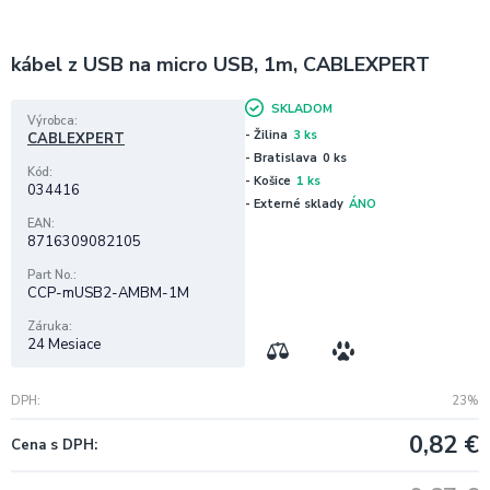
kábel z USB na micro USB, 1m, CABLEXPERT
SKLADOM
Výrobca
- Žilina
3 ks
CABLEXPERT
- Bratislava
0 ks
Kód
- Košice
1 ks
034416
- Externé sklady
ÁNO
EAN
8716309082105
Part No.
CCP-mUSB2-AMBM-1M
Záruka
24 Mesiace
DPH
23%
0,82
€
Cena s DPH