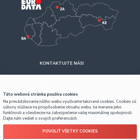
KONTAKTUJTE NÁS!
ZA
+421-41-5116 628
BA
+421-2-4820 9918
Táto webová stránka používa cookies
KE
+421-55-7289 653
Na prevádzkovanie nášho webu využívame takzvané cookies. Cookies sú
súbory slúžiace na prispôsobenie obsahu webu, na meranie jeho
funkčnosti a všeobecne na zabezpečenie vašej maximálnej spokojnosti.
Dajte nám vedieť o svojich preferenciách.
OBCHODNÉ INFO
O NÁS
POVOLIŤ VŠETKY COOKIES
Prečo nakúpiť u nás?