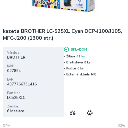
kazeta BROTHER LC-525XL Cyan DCP-J100/J105,
MFC-J200 (1300 str.)
SKLADOM
Výrobca
- Žilina
41 ks
BROTHER
- Bratislava
0 ks
Kód
- Košice
0 ks
027894
- Externé sklady
NIE
EAN
4977766731416
Part No.
LC525XLC
Záruka
6 Mesiace
DPH
23%