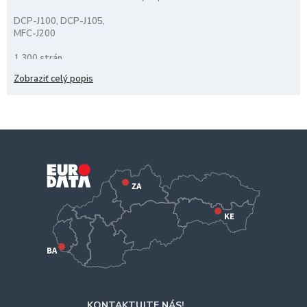
DCP-J100, DCP-J105,
MFC-J200
1.300 strán
Zobraziť celý popis
KONTAKTUJTE NÁS!