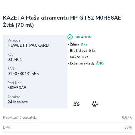
KAZETA Fľaša atramentu HP GT52 M0H56AE
Žltá (70 ml)
SKLADOM
Výrobca
- Žilina
8 ks
HEWLETT PACKARD
- Bratislava
0 ks
Kód
- Košice
0 ks
038401
- Externé sklady
ÁNO
EAN
0190780132555
Part No.
M0H56AE
Záruka
24 Mesiace
Recyklačný poplatok
0,07
€
DPH
23%