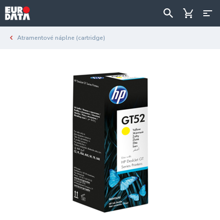
Atramentové náplne (cartridge)