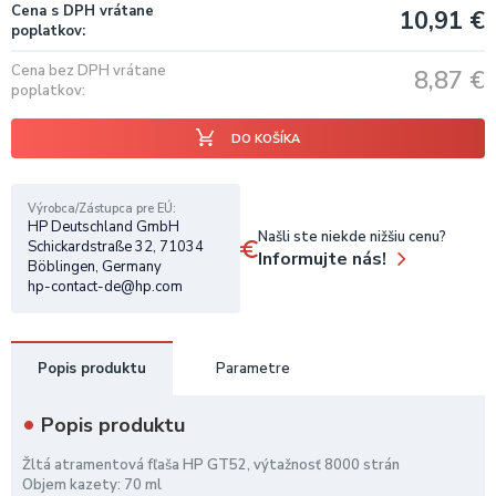
Cena s DPH vrátane
10,91
€
poplatkov
Cena bez DPH vrátane
8,87
€
poplatkov
DO KOŠÍKA
Výrobca/Zástupca pre EÚ
HP Deutschland GmbH
Našli ste niekde nižšiu cenu?
Schickardstraße 32, 71034
Informujte nás!
Böblingen, Germany
hp-contact-de@hp.com
Popis produktu
Parametre
Popis produktu
Žltá atramentová fľaša HP GT52, výtažnosť 8000 strán
Objem kazety: 70 ml