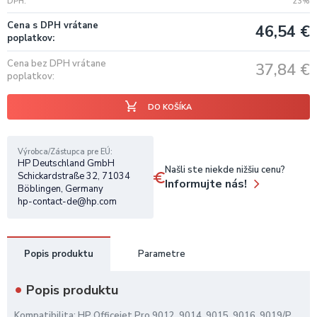
DPH
23%
Cena s DPH vrátane
46,54
€
poplatkov
Cena bez DPH vrátane
37,84
€
poplatkov
DO KOŠÍKA
Výrobca/Zástupca pre EÚ
HP Deutschland GmbH
Našli ste niekde nižšiu cenu?
Schickardstraße 32, 71034
Informujte nás!
Böblingen, Germany
hp-contact-de@hp.com
Popis produktu
Parametre
Popis produktu
Kompatibilita: HP Officejet Pro 9012, 9014, 9015, 9016, 9019/P