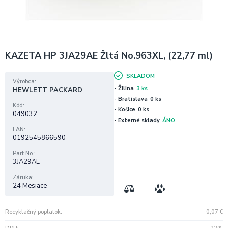
KAZETA HP 3JA29AE Žltá No.963XL, (22,77 ml)
SKLADOM
Výrobca
- Žilina
3 ks
HEWLETT PACKARD
- Bratislava
0 ks
Kód
- Košice
0 ks
049032
- Externé sklady
ÁNO
EAN
0192545866590
Part No.
3JA29AE
Záruka
24 Mesiace
Recyklačný poplatok
0,07
€