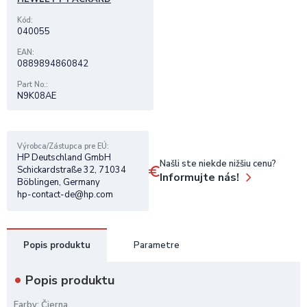
Kód
040055
EAN
0889894860842
Part No.
N9K08AE
Výrobca/Zástupca pre EÚ
HP Deutschland GmbH
Našli ste niekde nižšiu cenu?
Schickardstraße 32, 71034
Informujte nás!
Böblingen, Germany
hp-contact-de@hp.com
Popis produktu
Parametre
Popis produktu
Farby: Čierna