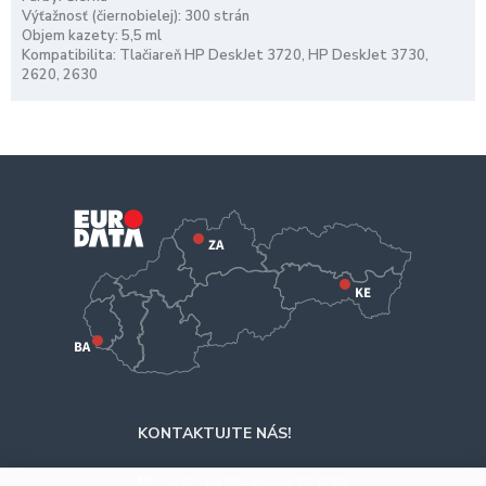
Výťažnosť (čiernobielej): 300 strán
Objem kazety: 5,5 ml
Kompatibilita: Tlačiareň HP DeskJet 3720, HP DeskJet 3730,
2620, 2630
KONTAKTUJTE NÁS!
ZA
+421-41-5116 628