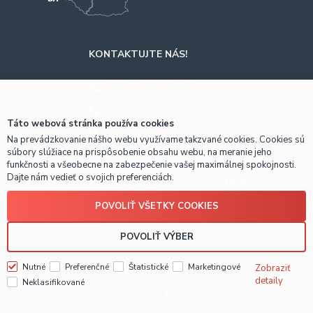
KONTAKTUJTE NÁS!
ZA
+421-41-5116 628
BA
+421-2-4820 9918
Táto webová stránka používa cookies
KE
+421-55-7289 653
Na prevádzkovanie nášho webu využívame takzvané cookies. Cookies sú
súbory slúžiace na prispôsobenie obsahu webu, na meranie jeho
funkčnosti a všeobecne na zabezpečenie vašej maximálnej spokojnosti.
Dajte nám vedieť o svojich preferenciách.
OBCHODNÉ INFO
O NÁS
POVOLIŤ VŠETKY COOKIES
Prečo nakúpiť u nás?
POVOLIŤ VÝBER
Nutné
Preferenčné
Štatistické
Marketingové
Zobraziť
Euro Data Distribution, s.r.o.
detaily
Neklasifikované
Návrh © 2026
ui 42 spol. s r.o.
Technické riešenie © 2026
CyberSoft s.r.o.