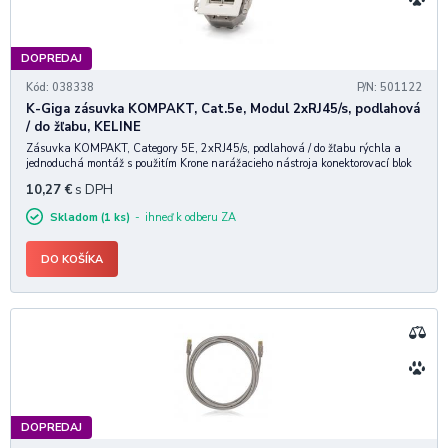
DOPREDAJ
Kód: 038338
P/N: 501122
K-Giga zásuvka KOMPAKT, Cat.5e, Modul 2xRJ45/s, podlahová
/ do žľabu, KELINE
Zásuvka KOMPAKT, Category 5E, 2xRJ45/s, podlahová / do žľabu rýchla a
jednoduchá montáž s použitím Krone narážacieho nástroja konektorovací blok
LSA umožňuje prenos všetkých vysokorýchlostných protokolov vrátane
10,27
€
s DPH
1000BASE-T zaručuje šírku prenosového p
Skladom (1 ks)
ihneď k odberu ZA
DO KOŠÍKA
DOPREDAJ