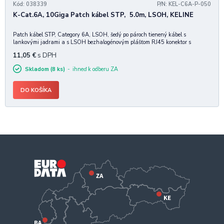
Kód: 038339
P/N: KEL-C6A-P-050
K-Cat.6A, 10Giga Patch kábel STP, 5.0m, LSOH, KELINE
Patch kábel STP, Category 6A, LSOH, šedý po pároch tienený kábel s
lankovými jadrami a s LSOH bezhalogénovým plášťom RJ45 konektor s
patentovaným viacvrstvovým usporiadaním kontaktov RJ45 konektor rozmermi
11,05
€
s DPH
a prenosovými vlastnosťami spĺňa normu IEC 606
Skladom (8 ks)
ihneď k odberu ZA
DO KOŠÍKA