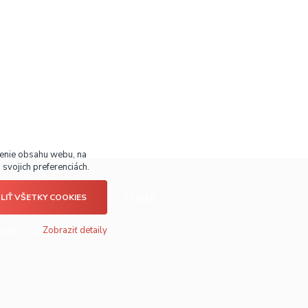
benie obsahu webu, na
svojich preferenciách.
LIŤ VŠETKY COOKIES
É INFO
O NÁS
úpiť u nás?
Zobraziť detaily