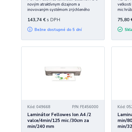
novým atraktívnym dizajnom a
veľkosti
inovovaným systémom zrýchleného
mic hrúb
výhrevu. Laminovanie za cca 1 min od
vybaven
143,74
€
s DPH
75,80
zapnutia. Umožňuje kvalitnú lamináciu až
automati
do formátu A3 v rozsahu 80-125 mic
energiu,
Bežne dostupné do 5 dní
Sk
hrúbky laminovacej fólie vrátane laminác
Svetelná
Kód: 049668
P/N: FE456000
Kód: 0
Laminátor Fellowes Ion A4 /2
Laminá
valce/4min/125 mic /30cm za
min/80
min/240 mm
min/3