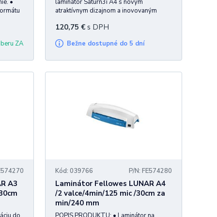
ie. •
laminátor Saturn3i A4 s novým
formátu
atraktívnym dizajnom a inovovaným
žitie s našimi laminátormi.
systémom zrýchleného výhrevu. •
120,75
€
s DPH
avený
Laminovanie za cca 1 minútu od zapnutia.
Prehľadajte našu ponuku a nájdite ten správny model a
atické
• Umožňuje kvalitnú lamináciu až do
dberu ZA
Bežne dostupné do 5 dní
formátu A4 v rozsahu 80-125 mic
hrúbky laminovacej f
FE574270
Kód: 039766
P/N: FE574280
AR A3
Laminátor Fellowes LUNAR A4
/30cm
/2 valce/4min/125 mic /30cm za
min/240 mm
áciu do
POPIS PRODUKTU: • Laminátor na