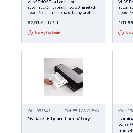
VLASTNOSTI: • Laminátor s
VLASTNO
automatickým vypnutím po 30 minútach
automat
nepoužívania • Funkcia ochrany proti
nepoužív
uviaznutiu fólie • Jednoduché ovládanie •
uviaznut
62,91
€
s DPH
101,98
Vhodné pre malé kancelárie a
Vhodné 
domácnosti na laminovanie dokumentov
domácno
Na vyžiadanie
Na
a fotografií do hrúbky 125 mic. •
a fotogr
Súčasťou
Súčasťo
Kód: 058848
P/N: FELLAXCLEAN
Kód: 0
čistiace listy pre Laminátory
Laminá
valce/
min./