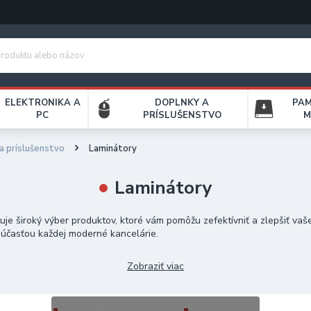
ELEKTRONIKA A
DOPLNKY A
PA
PC
PRÍSLUŠENSTVO
M
 a príslušenstvo
Laminátory
Laminátory
e široký výber produktov, ktoré vám pomôžu zefektívniť a zlepšiť vaš
 súčasťou každej moderné kancelárie.
kumenty, zatiaľ čo skenery vám umožnia digitalizovať papierové súbory 
Zobraziť viac
 citlivé informácie. Laminátory vám poskytnú možnosť ochrany a zvýraz
ás široký výber produktov rôznych značiek a typov, čím vám pomôžeme d
ú ponuku laminátorov, fólií do laminátorov a viazačov dokumentov, kt