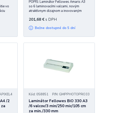
POPIS: Laminátor Fellowes Amaris A3
tie vo
so 6 laminovacími valcami, novým
áciu
atraktívnym dizajnom a inovovaným
rov
systémom zrýchleného výhrevu.
201,68
€
s DPH
itky po
Laminovanie za cca 1 min. od zapnutia.
ďaka
Umožňuje kvalitnú lamináciu až do
Bežne dostupné do 5 dní
iadn
formátu A3 v rozsahu hrúbky
laminovacieho filmu
LAPIXEL4
Kód: 058851
P/N: GMPPHOTOPRO33
A4 /2
Laminátor Fellowes BiO 330 A3
 za
/6 valcov/3 min/250 mic/105 cm
za min./330 mm