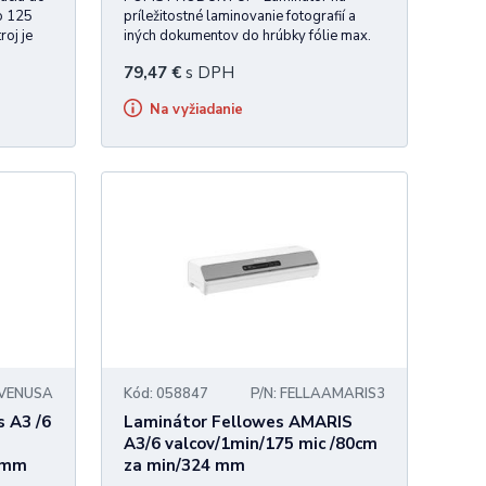
o 125
príležitostné laminovanie fotografií a
roj je
iných dokumentov do hrúbky fólie max.
ff –
125 µm. • Technológia JAM FREE
79,47
€
s DPH
i, šetrí
zabraňuje uviaznutiu fólie. • Doba
•
nahrievania 4 minúty. • Rýchlosť
Na vyžiadanie
laminovania 30 cm/min. • Šírka vstupu
240 m
AVENUSA
Kód: 058847
P/N: FELLAAMARIS3
 A3 /6
Laminátor Fellowes AMARIS
A3/6 valcov/1min/175 mic /80cm
8mm
za min/324 mm