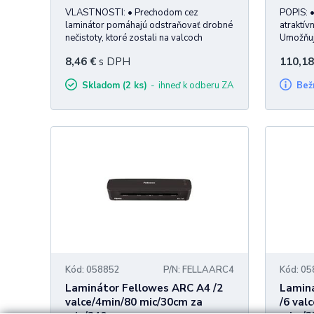
VLASTNOSTI: • Prechodom cez
POPIS: •
laminátor pomáhajú odstraňovať drobné
atraktív
nečistoty, ktoré zostali na valcoch
Umožňuje
laminátora. • Možno použiť pre
formátu
8,46
€
s DPH
110,18
laminátory veľkosti A4 aj A3 prejazdom
hrúbky l
po užšej alebo širšej strane formátu
lamináci
Skladom (2 ks)
ihneď k odberu ZA
Be
čistiaceho listu. • Čistiaci list môže prej
laminov
vhodný n
Kód: 058852
P/N: FELLAARC4
Kód: 0
Laminátor Fellowes ARC A4 /2
Laminá
valce/4min/80 mic/30cm za
/6 val