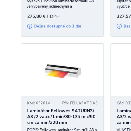
vysokou úrovňou laminácie formátu A3.
Jupiter 
Je vybavený jedinečnými a
využitie
Laminovacie fólie: Pre dosiahnutie optimálnych výsledkov pr
patentovanými prvkami, ktoré robia z
druhov 
275,80
€
s DPH
327,57
laminácie radosť. Intuitívne ovládanie
fotograf
Ak hľadáte spôsob na ochranu a vylepšenie vašich dokument
pomocou LED dotykového ovládacieho
A3. Komf
laminovacie fólie pre vaše potreby. S našimi laminátormi d
Bežne dostupné do 3 dní
Be
panela, už žiadne používateľské nastavov
funkcii 
Kód: 032014
P/N: FELLASAT3IA3
Kód: 0
Laminátor Fellowes SATURN3i
Lamin
A3 /2 valce/1 min/80-125 mic/50
A3/2 v
cm za min/320 mm
za mi
POPIS: Fellowes laminátor Saturn3i A3 s
VLASTNO