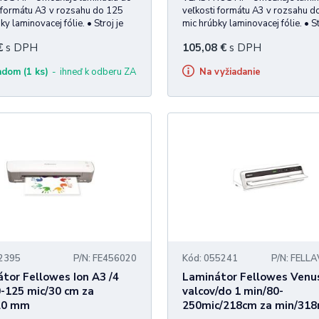
 formátu A3 v rozsahu do 125
veľkosti formátu A3 v rozsahu d
ky laminovacej fólie. • Stroj je
mic hrúbky laminovacej fólie. • St
ý systémom Auto Shut off –
vybavený systémom Auto Shut o
€
s DPH
105,08
€
s DPH
cké vypnutie pri nečinnosti, šetrí
automatické vypnutie pri nečinnost
 predchádza prehriatiu. •
energiu, predchádza prehriatiu. 
ladom (1 ks)
ihneď k odberu ZA
Na vyžiadanie
 indikácia stavu pr
Svetelná indikácia stavu pr
52395
P/N: FE456020
Kód: 055241
P/N: FELL
tor Fellowes Ion A3 /4
Laminátor Fellowes Venus
-125 mic/30 cm za
valcov/do 1 min/80-
20 mm
250mic/218cm za min/31