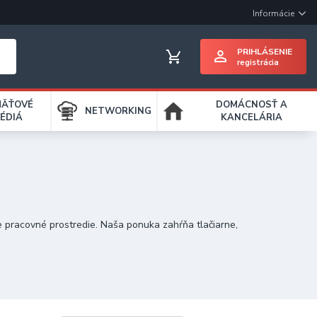
Informácie
PRIHLÁSENIE
registrácia
MÄŤOVÉ
DOMÁCNOSŤ A
NETWORKING
ÉDIÁ
KANCELÁRIA
e pracovné prostredie. Naša ponuka zahŕňa tlačiarne,
a uľahčiť správu informácií. Skartovače zabezpečia bezpečné
nenia dôležitých dokumentov či vizitiek. Pre splnenie
osiahnuť vaše pracovné ciele s lepšou efektivitou a
oré vám poskytujú spoľahlivé nástroje pre dokonalé