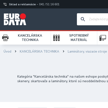
Sklad a reklamácie -
041 / 51 16 601
KANCELÁRSKA
SPOTREBNÝ
TECHNIKA
MATERIÁL
Úvod
KANCELÁRSKA TECHNIKA
Laminátory, viazacie stroje
Kategória "Kancelárska technika" na našom eshope poskytuj
skenery, skartovače a laminátory, ktoré sú neoddeliteľnou
Tlačiarne vám umožnia rýchlo a kvalitne tlačiť dôležité do
a dôveryhodné zničenie dôležitých dokumentov, čím ochránia
vašich potrieb v oblasti kancelárskej techniky nájdete u n
profesionálnym prístupom.V našom sortimente nájdete širok