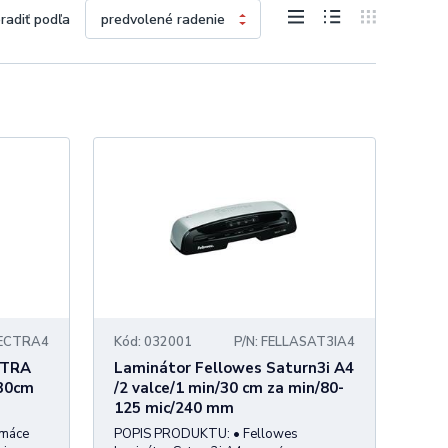
e dokumenty, prezentácie a iné materiály.
radiť podľa
poškodeniu.
ov.
ujú ich profesionálny vzhľad.
okumentov sú ideálnym riešením. Prehľadajte našu ponuku a
tov.
kumenty a materiály. Laminátory sú neoceniteľným nástrojom
PECTRA4
Kód: 032001
P/N: FELLASAT3IA4
 inými faktormi.
CTRA
Laminátor Fellowes Saturn3i A4
/30cm
/2 valce/1 min/30 cm za min/80-
a atraktívnejšími.
125 mic/240 mm
omáce
POPIS PRODUKTU: • Fellowes