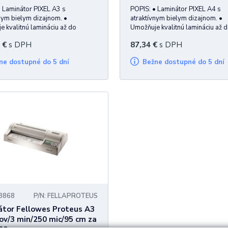
 Laminátor PIXEL A3 s
POPIS: • Laminátor PIXEL A4 s
nym bielym dizajnom. •
atraktívnym bielym dizajnom. •
 kvalitnú lamináciu až do
Umožňuje kvalitnú lamináciu až 
 A3 v rozsahu 80 – 125 mic
formátu A4 v rozsahu 80 – 125 
€
s DPH
87,34
€
s DPH
aminovacieho filmu vrátane
hrúbky laminovacieho filmu vrát
e fotografií. Maximálna hrúbka
laminácie fotografií. Maximálna 
žne dostupné do 5 dní
Bežne dostupné do 5 dní
aného dokumentu je 0,4 mm. Je
laminovaného dokumentu je 0,4 
a prí
vhodný na prí
58868
P/N: FELLAPROTEUS
tor Fellowes Proteus A3
cov/3 min/250 mic/95 cm za