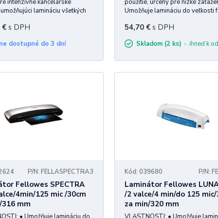
pre intenzívne kancelárske
použitie, určený pre nízke zaťažen
, umožňujúci lamináciu všetkých
Umožňuje lamináciu do veľkosti 
i laminovaní ponúkame aj laminovacie fólie, ktoré sú navrhnuté pre pou
hladkých papierov vrátane
A4 v rozsahu do 125 mic hrúbky
€
s DPH
54,70
€
s DPH
ií od formátu vizitky po formát
laminovacej fólie. • Stroj je vyb
ov a materiálov, naše laminátory a laminovačky sú ideálne riešenie. 
ortná obsluha vďaka unikátnej
systémom Auto Shut off – autom
osiahnete profesionálne a trvácne výsledky vo vašich projektov.
žne dostupné do 3 dní
Skladom (2 ks)
ihneď k o
AutoSense. Už žiadne
vypnutie pri nečinnosti, šetrí
32624
P/N: FELLASPECTRA3
Kód: 039680
P/N: 
átor Fellowes SPECTRA
Laminátor Fellowes LUN
alce/4min/125 mic /30cm
/2 valce/4 min/do 125 mic
n/316 mm
za min/320 mm
STI: • Umožňuje lamináciu do
VLASTNOSTI: • Umožňuje lamin