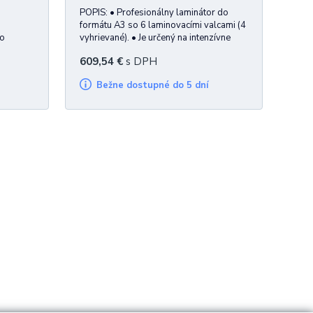
POPIS: • Profesionálny laminátor do
formátu A3 so 6 laminovacími valcami (4
do
vyhrievané). • Je určený na intenzívne
mic
zaťaženie pri laminovaní až do hrúbky
609,54
€
s DPH
ane
laminovacej fólie 250 mic. • Komfortnú
hrúbka
obsluhu zabezpečuje digitálny ovládací
Bežne dostupné do 5 dní
mm. Je
panel s predvolenými