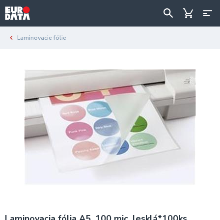
Laminovacie fólie
Laminovacia fólia A5, 100 mic, lesklá*100ks