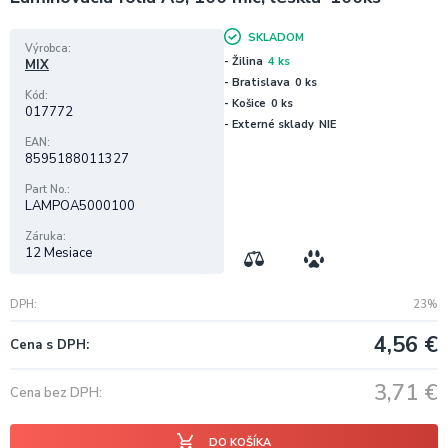
SKLADOM
Výrobca
- Žilina
4 ks
MIX
- Bratislava
0 ks
Kód
- Košice
0 ks
017772
- Externé sklady
NIE
EAN
8595188011327
Part No.
LAMPOA5000100
Záruka
12 Mesiace
DPH
23%
4,56
€
Cena s DPH
3,71
€
Cena bez DPH
DO KOŠÍKA