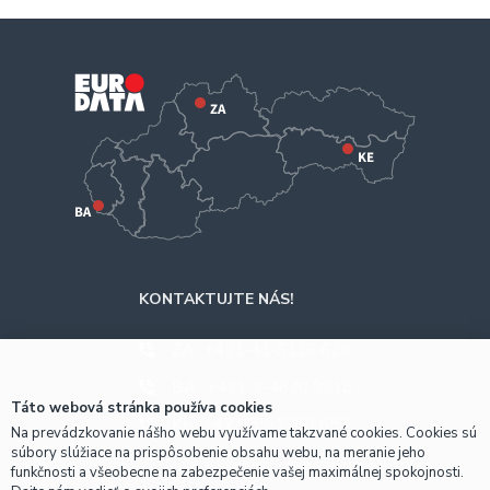
KONTAKTUJTE NÁS!
ZA
+421-41-5116 628
BA
+421-2-4820 9918
Táto webová stránka používa cookies
KE
+421-55-7289 653
Na prevádzkovanie nášho webu využívame takzvané cookies. Cookies sú
súbory slúžiace na prispôsobenie obsahu webu, na meranie jeho
funkčnosti a všeobecne na zabezpečenie vašej maximálnej spokojnosti.