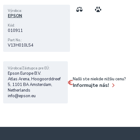
Výrobca
EPSON
Kód
010911
Part No.
V13H010L54
Výrobca/Zástupca pre EÚ
Epson Europe B.V.
Našli ste niekde nižšiu cenu?
Atlas Arena, Hoogoorddreef
Informujte nás!
5, 1101 BA Amsterdam,
Netherlands
info@epson.eu