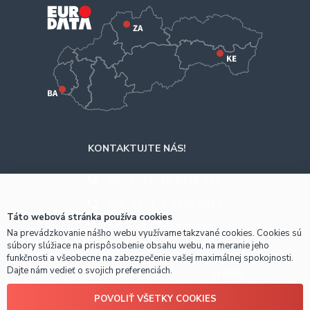
KONTAKTUJTE NÁS!
ZA
+421-41-5116 628
BA
+421-2-4820 9918
Táto webová stránka používa cookies
KE
+421-55-7289 653
Na prevádzkovanie nášho webu využívame takzvané cookies. Cookies sú
súbory slúžiace na prispôsobenie obsahu webu, na meranie jeho
funkčnosti a všeobecne na zabezpečenie vašej maximálnej spokojnosti.
Dajte nám vedieť o svojich preferenciách.
OBCHODNÉ INFO
O NÁS
POVOLIŤ VŠETKY COOKIES
Prečo nakúpiť u nás?