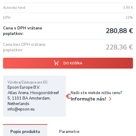
Autorský fond
3,90
€
DPH
23%
Cena s DPH vrátane
280,88
€
poplatkov
Cena bez DPH vrátane
228,36
€
poplatkov
DO KOŠÍKA
Výrobca/Zástupca pre EÚ
Epson Europe B.V.
Našli ste niekde nižšiu cenu?
Atlas Arena, Hoogoorddreef
Informujte nás!
5, 1101 BA Amsterdam,
Netherlands
info@epson.eu
Popis produktu
Parametre