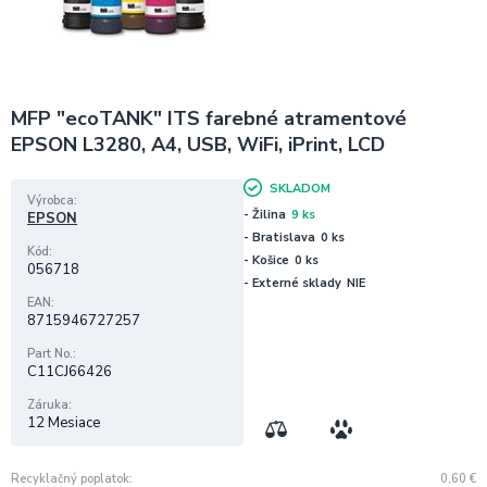
MFP "ecoTANK" ITS farebné atramentové
EPSON L3280, A4, USB, WiFi, iPrint, LCD
SKLADOM
Výrobca
- Žilina
9 ks
EPSON
- Bratislava
0 ks
Kód
- Košice
0 ks
056718
- Externé sklady
NIE
EAN
8715946727257
Part No.
C11CJ66426
Záruka
12 Mesiace
Recyklačný poplatok
0,60
€