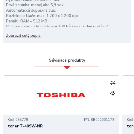
Prvá stránka: menej ako 5,9 sek
Automatická duplexná tlač
Rozlíšenie tlače: max. 1.200 x 1.200 dpi
Pamäť : RAM – 512 MB
Vstup papiera: 250 hárkov + 100 hárkov predný podávač;
maximálne 900 hárkov
Zobraziť celý popis
Výstup papiera: 150 hárkov
7,2 cm dotykový panel
Pripojenie: USB, LAN, WiFi
DADF na 50 hárkov
Súvisiace produkty
Rýchlosť skenovania: jedna strana 46 (mono) / 20 (farebne)
obrázkov / min.
obojstranne 92 (mono) / 40 (farebne) obrázkov / min.
Rozlíšenie skenovania 1.200 x 1.200 dpi zo skla / 600 x 600 dpi z
podávača
Toner v dodávke na 3.000 strán
Spotrebný materiál
Toner – čierny na 20.00 strán
Odpadová nádoba – 30.000 strán
Kód: 055779
P/N: 6B000001172
Kód
toner T-409W-NR
ton