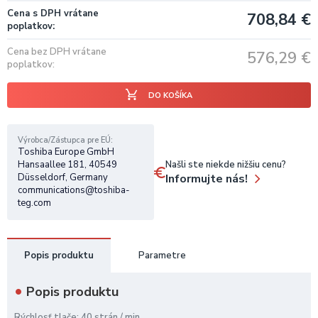
Cena s DPH vrátane
708,84
€
poplatkov
Cena bez DPH vrátane
576,29
€
poplatkov
DO KOŠÍKA
Výrobca/Zástupca pre EÚ
Toshiba Europe GmbH
Našli ste niekde nižšiu cenu?
Hansaallee 181, 40549
Informujte nás!
Düsseldorf, Germany
communications@toshiba-
teg.com
Popis produktu
Parametre
Popis produktu
Rýchlosť tlače: 40 strán / min