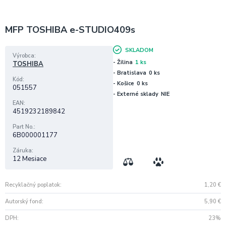
MFP TOSHIBA e-STUDIO409s
SKLADOM
Výrobca
- Žilina
1 ks
TOSHIBA
- Bratislava
0 ks
Kód
- Košice
0 ks
051557
- Externé sklady
NIE
EAN
4519232189842
Part No.
6B000001177
Záruka
12 Mesiace
Recyklačný poplatok
1,20
€
Autorský fond
5,90
€
DPH
23%