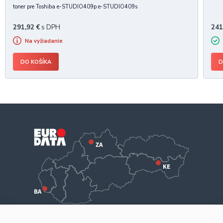
toner pre Toshiba e-STUDIO409p e-STUDIO409s
291,92
€
s DPH
241
Na vyžiadanie
DO KOŠÍKA
D