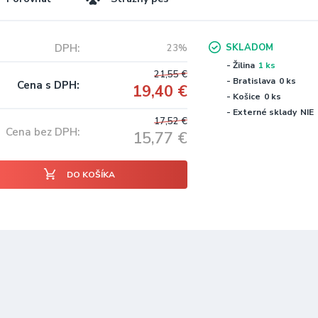
DPH
SKLADOM
23%
- Žilina
1 ks
21,55
€
- Bratislava
0 ks
Cena s DPH
19,40
€
- Košice
0 ks
- Externé sklady
NIE
17,52
€
Cena bez DPH
15,77
€
DO KOŠÍKA