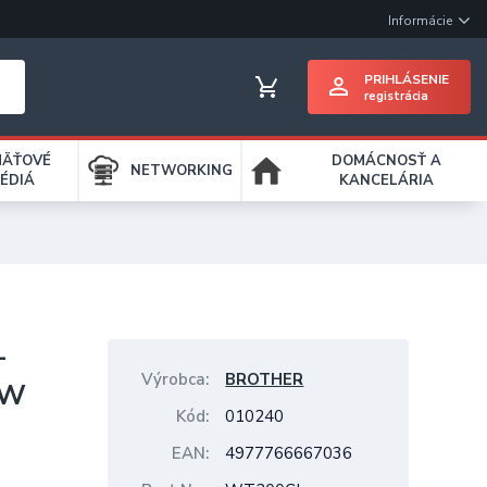
Informácie
PRIHLÁSENIE
registrácia
MÄŤOVÉ
DOMÁCNOSŤ A
NETWORKING
ÉDIÁ
KANCELÁRIA
-
Výrobca
BROTHER
CW
Kód
010240
EAN
4977766667036