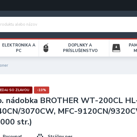
ELEKTRONIKA A
DOPLNKY A
PA
PC
PRÍSLUŠENSTVO
M
oner
EDAJ SO ZĽAVOU
-10%
p. nádobka BROTHER WT-200CL HL
40CN/3070CW, MFC-9120CN/9320
000 str.)
Porovnať
Strážny pes