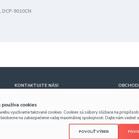
, DCP-9010CN
KONTAKTUJTE NÁS!
OBCHODN
ZA
+421-41-5116 628
Prečo nak
 používa cookies
BA
+421-2-4820 9918
webu využívame takzvané cookies. Cookies sú súbory slúžiace na prispôso
všeobecne na zabezpečenie vašej maximálnej spokojnosti. Dajte nám vedieť o 
KE
+421-55-7289 653
POVOLIŤ VÝBER
POVO