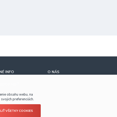
É INFO
O NÁS
úpiť u nás?
benie obsahu webu, na
svojich preferenciách.
LIŤ VŠETKY COOKIES