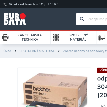
Sklad a reklamácie -
041 / 51 16 601
KANCELÁRSKA
SPOTREBNÝ
TECHNIKA
MATERIÁL
Úvod
SPOTREBNÝ MATERIÁL
Zberné nádoby na odpadový t
VÝPR
od
30
(20