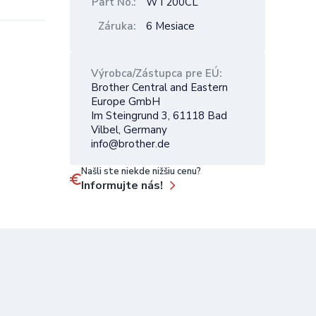
Part No.
WT200CL
Záruka
6 Mesiace
Výrobca/Zástupca pre EÚ
Brother Central and Eastern
Europe GmbH
Im Steingrund 3, 61118 Bad
Vilbel, Germany
info@brother.de
Našli ste niekde nižšiu cenu?
Informujte nás!