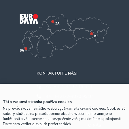
KONTAKTUJTE NÁS!
ZA
+421-41-5116 628
BA
+421-2-4820 9918
Táto webová stránka používa cookies
KE
+421-55-7289 653
Na prevádzkovanie nášho webu využívame takzvané cookies. Cookies sú
súbory slúžiace na prispôsobenie obsahu webu, na meranie jeho
funkčnosti a všeobecne na zabezpečenie vašej maximálnej spokojnosti.
Dajte nám vedieť o svojich preferenciách.
OBCHODNÉ INFO
O NÁS