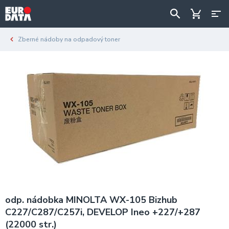
Zberné nádoby na odpadový toner
odp. nádobka MINOLTA WX-105 Bizhub
C227/C287/C257i, DEVELOP Ineo +227/+287
(22000 str.)