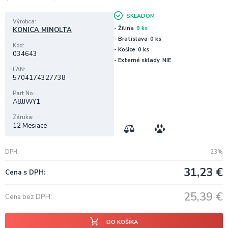
SKLADOM
Výrobca
- Žilina
9 ks
KONICA MINOLTA
- Bratislava
0 ks
Kód
- Košice
0 ks
034643
- Externé sklady
NIE
EAN
5704174327738
Part No.
A8JJWY1
Záruka
12 Mesiace
DPH
23%
31,23
€
Cena s DPH
25,39
€
Cena bez DPH
DO KOŠÍKA