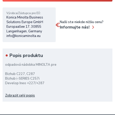
Výrobca/Zástupca pre EÚ
Konica Minolta Business
Našli ste niekde nižšiu cenu?
Solutions Europe GmbH
Informujte nás!
Europaallee 17, 30855
Langenhagen, Germany
info@konicaminolta.eu
Popis produktu
odpadová nádobka MINOLTA pre
Bizhub C227, C287
Bizhub i-SERIES C257i
Develop Ineo +227/+287
kapacita 22.000 strán pri 5% pokrytí A4
Zobraziť celý popis