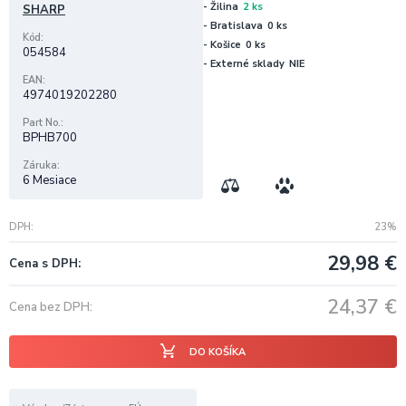
- Žilina
2 ks
SHARP
- Bratislava
0 ks
Kód
- Košice
0 ks
054584
- Externé sklady
NIE
EAN
4974019202280
Part No.
BPHB700
Záruka
6 Mesiace
DPH
23%
29,98
€
Cena s DPH
24,37
€
Cena bez DPH
DO KOŠÍKA