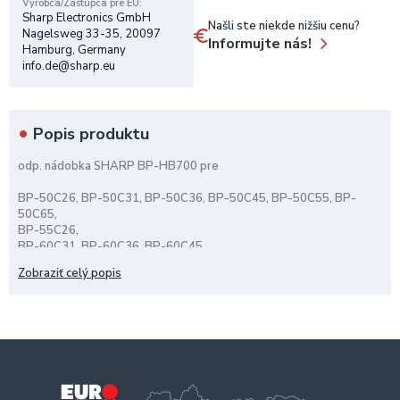
Výrobca/Zástupca pre EÚ
Sharp Electronics GmbH
Našli ste niekde nižšiu cenu?
Nagelsweg 33-35, 20097
Informujte nás!
Hamburg, Germany
info.de@sharp.eu
Popis produktu
odp. nádobka SHARP BP-HB700 pre
BP-50C26, BP-50C31, BP-50C36, BP-50C45, BP-50C55, BP-
50C65,
BP-55C26,
BP-60C31, BP-60C36, BP-60C45,
BP-70C31, BP-70C36, BP-70C45, BP-70C55, BP-70C65
Zobraziť celý popis
50.000 strán