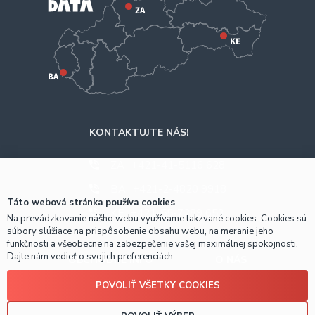
KONTAKTUJTE NÁS!
ZA
+421-41-5116 628
BA
+421-2-4820 9918
Táto webová stránka používa cookies
KE
+421-55-7289 653
Na prevádzkovanie nášho webu využívame takzvané cookies. Cookies sú
súbory slúžiace na prispôsobenie obsahu webu, na meranie jeho
funkčnosti a všeobecne na zabezpečenie vašej maximálnej spokojnosti.
Dajte nám vedieť o svojich preferenciách.
OBCHODNÉ INFO
O NÁS
POVOLIŤ VŠETKY COOKIES
Prečo nakúpiť u nás?