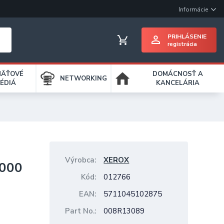
Informácie
PRIHLÁSENIE
registrácia
MÄŤOVÉ
DOMÁCNOSŤ A
NETWORKING
ÉDIÁ
KANCELÁRIA
Výrobca
XEROX
3000
Kód
012766
EAN
5711045102875
Part No.
008R13089