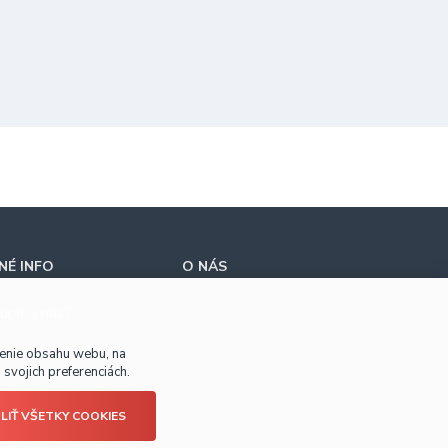
É INFO
O NÁS
úpiť u nás?
benie obsahu webu, na
svojich preferenciách.
LIŤ VŠETKY COOKIES