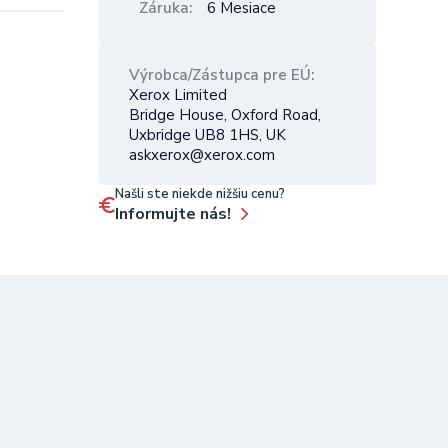
Záruka
6 Mesiace
Výrobca/Zástupca pre EÚ
Xerox Limited
Bridge House, Oxford Road,
Uxbridge UB8 1HS, UK
askxerox@xerox.com
Našli ste niekde nižšiu cenu?
Informujte nás!