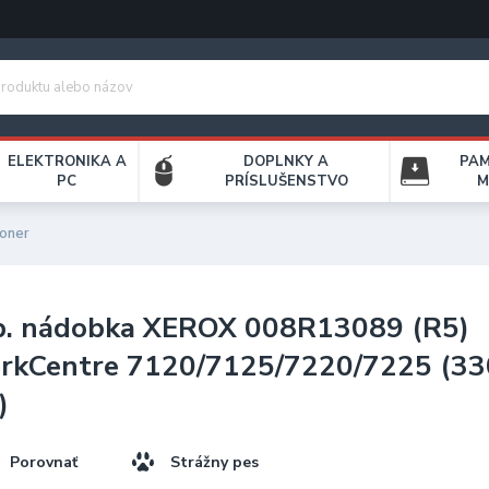
ELEKTRONIKA A
DOPLNKY A
PA
PC
PRÍSLUŠENSTVO
M
oner
p. nádobka XEROX 008R13089 (R5)
rkCentre 7120/7125/7220/7225 (3
)
Porovnať
Strážny pes