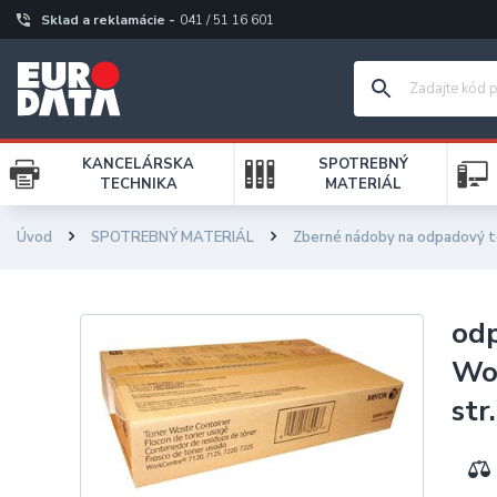
Sklad a reklamácie -
041 / 51 16 601
KANCELÁRSKA
SPOTREBNÝ
TECHNIKA
MATERIÁL
Úvod
SPOTREBNÝ MATERIÁL
Zberné nádoby na odpadový t
od
Wo
str.