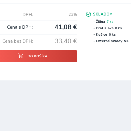
DPH
SKLADOM
23%
- Žilina
7 ks
41,08
€
Cena s DPH
- Bratislava
0 ks
- Košice
0 ks
33,40
€
Cena bez DPH
- Externé sklady
NIE
DO KOŠÍKA