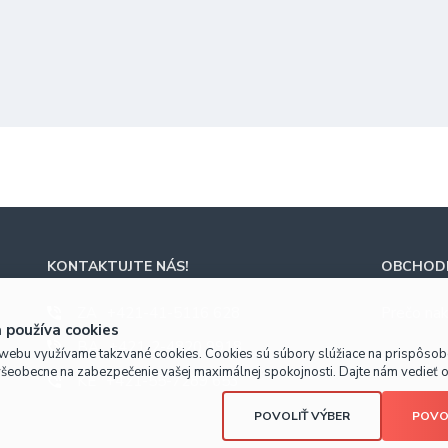
KONTAKTUJTE NÁS!
OBCHODN
ZA
+421-41-5116 628
Prečo nak
 používa cookies
BA
+421-2-4820 9918
webu využívame takzvané cookies. Cookies sú súbory slúžiace na prispôso
všeobecne na zabezpečenie vašej maximálnej spokojnosti. Dajte nám vedieť o 
KE
+421-55-7289 653
POVOLIŤ VÝBER
POVO