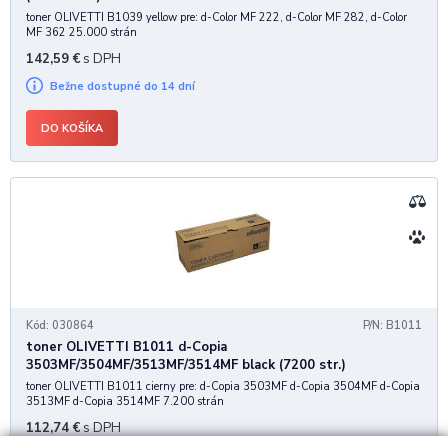
toner OLIVETTI B1039 yellow pre: d-Color MF 222, d-Color MF 282, d-Color
MF 362 25.000 strán
142,59
€
s DPH
Bežne dostupné do 14 dní
DO KOŠÍKA
Kód: 030864
P/N: B1011
toner OLIVETTI B1011 d-Copia
3503MF/3504MF/3513MF/3514MF black (7200 str.)
toner OLIVETTI B1011 cierny pre: d-Copia 3503MF d-Copia 3504MF d-Copia
3513MF d-Copia 3514MF 7.200 strán
112,74
€
s DPH