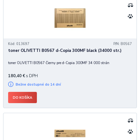
Kód: 013697
P/N: B0567
toner OLIVETTI B0567 d-Copia 300MF black (34000 str.)
toner OLIVETTI B0567 Čierny pre d-Copia 300MF 34 000 strán
180,40
€
s DPH
Bežne dostupné do 14 dní
DO KOŠÍKA