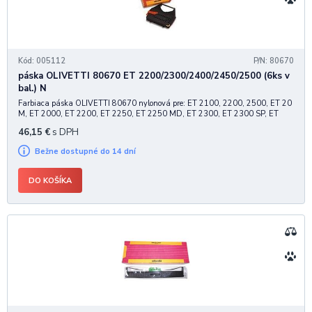
Kód: 005112
P/N: 80670
páska OLIVETTI 80670 ET 2200/2300/2400/2450/2500 (6ks v
bal.) N
Farbiaca páska OLIVETTI 80670 nylonová pre: ET 2100, 2200, 2500, ET 20
M, ET 2000, ET 2200, ET 2250, ET 2250 MD, ET 2300, ET 2300 SP, ET
2400, ET 2400 B, ET 2450, ET 2450 MD, ET 2500, ET 2500 B, ET 2500
46,15
€
s DPH
SP, ET 2700, ETV 2700, ETV 2700-1, ETV 2700-2,
Bežne dostupné do 14 dní
DO KOŠÍKA