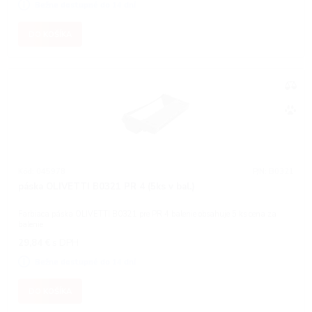
Bežne dostupné do 14 dní
DO KOŠÍKA
Kód: 045978
P/N: B0321
páska OLIVETTI B0321 PR 4 (5ks v bal.)
Farbiaca páska OLIVETTI B0321 pre PR 4 balenie obsahuje 5 ks cena za
balenie
29,84
€
s DPH
Bežne dostupné do 14 dní
DO KOŠÍKA