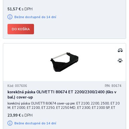
51,57
€
s DPH
Bežne dostupné do 14 dní
DO KOŠÍKA
Kód: 007606
P/N: 80674
korekčná páska OLIVETTI 80674 ET 2200/2300/2400 (6ks v
bal.) cover-up
korekčný páska OLIVETTI 80674 cover-up pre: ET 2100, 2200, 2500, ET 20
M, ET 2000, ET 2200, ET 2250, ET 2250 MD, ET 2300, ET 2300 SP, ET
2400, ET 2400 B, ET 2450, ET 2450 MD, ET 2500, ET 2500 B, ET 2500
23,99
€
s DPH
SP, ET 2700, ETV 2700, ETV 2700-1, ETV 2700-2,
Bežne dostupné do 14 dní