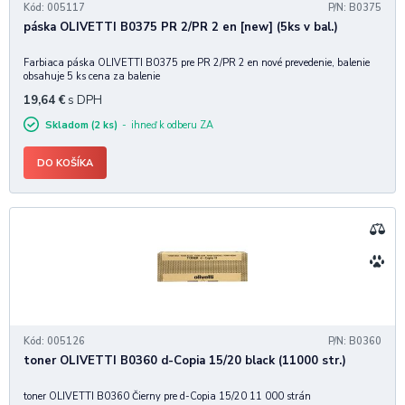
Kód: 005117
P/N: B0375
páska OLIVETTI B0375 PR 2/PR 2 en [new] (5ks v bal.)
Farbiaca páska OLIVETTI B0375 pre PR 2/PR 2 en nové prevedenie, balenie
obsahuje 5 ks cena za balenie
19,64
€
s DPH
Skladom (2 ks)
ihneď k odberu ZA
DO KOŠÍKA
Kód: 005126
P/N: B0360
toner OLIVETTI B0360 d-Copia 15/20 black (11000 str.)
toner OLIVETTI B0360 Čierny pre d-Copia 15/20 11 000 strán