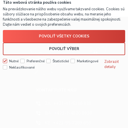
Táto webová stránka používa cookies
Na prevádzkovanie nášho webu využívame takzvané cookies. Cookies sú
súbory slúžiace na prispôsobenie obsahu webu, na meranie jeho
funkčnosti a všeobecne na zabezpečenie vašej maximálnej spokojnosti.
Dajte nám vedieť o svojich preferenciách.
POVOLIŤ VŠETKY COOKIES
POVOLIŤ VÝBER
Nutné
Preferenčné
Štatistické
Marketingové
Zobraziť
detaily
Neklasifikované
KONTAKTUJTE NÁS!
ZA
+421-41-5116 628
BA
+421-2-4820 9918
KE
+421-55-7289 653