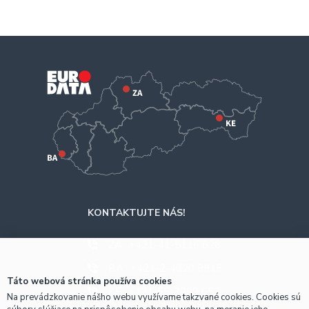
stojanov a držiakov, ktoré sú nevyhnutné pre správne umiestnenie a
nastavenie projektorov v rôznych priestoroch. Pre tých, ktorí potrebujú
vymeniť alebo vylepšiť súčasti svojich projektorov, ponúkame aj kvalitné
lampy a ďalšie náhradné diely. Toto príslušenstvo je navrhnuté tak, aby
zabezpečilo optimálny výkon a dlhodobú odolnosť vašich projektorov.
Nezáleží na tom, či potrebujete príslušenstvo pre domáce kino, prezentácie v
práci, alebo vzdelávacie účely, náš sortiment poskytuje spoľahlivé a kvalitné
riešenia pre každú situáciu.
KONTAKTUJTE NÁS!
ZA
+421-41-5116 628
BA
+421-2-4820 9918
Táto webová stránka používa cookies
KE
+421-55-7289 653
Na prevádzkovanie nášho webu využívame takzvané cookies. Cookies sú