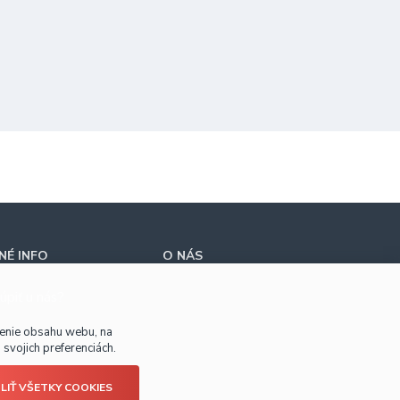
É INFO
O NÁS
úpiť u nás?
benie obsahu webu, na
svojich preferenciách.
LIŤ VŠETKY COOKIES