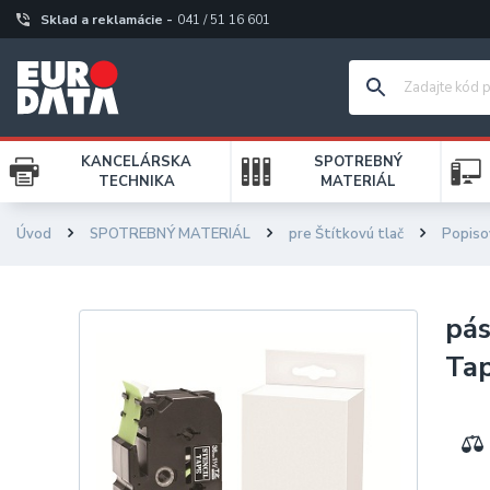
Sklad a reklamácie -
041 / 51 16 601
KANCELÁRSKA
SPOTREBNÝ
TECHNIKA
MATERIÁL
Úvod
SPOTREBNÝ MATERIÁL
pre Štítkovú tlač
Popiso
pá
Ta