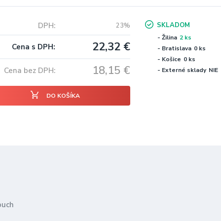
DPH
SKLADOM
23%
- Žilina
2 ks
22,32
€
Cena s DPH
- Bratislava
0 ks
- Košice
0 ks
18,15
€
Cena bez DPH
- Externé sklady
NIE
DO KOŠÍKA
ouch