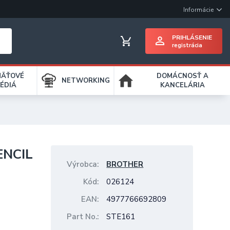
Informácie
PRIHLÁSENIE
registrácia
MÄŤOVÉ
DOMÁCNOSŤ A
NETWORKING
ÉDIÁ
KANCELÁRIA
ENCIL
Výrobca
BROTHER
Kód
026124
EAN
4977766692809
Part No.
STE161