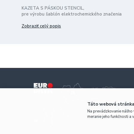
KAZETA S PÁSKOU STENCIL,
pre výrobu šablón elektrochemického značenia
Brother P-Touch 3600
Zobraziť celý popis
Brother P-Touch 9200 PC
Brother P-Touch 9400
Brother P-Touch 9500 PC
Brother P-Touch 9600
dĺžka 3 metre
Táto webová stránka
Na prevádzkovanie nášho 
meranie jeho funkčnosti a 