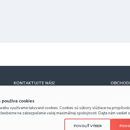
KONTAKTUJTE NÁS!
OBCHODN
ZA
+421-41-5116 628
Prečo nak
 používa cookies
BA
+421-2-4820 9918
webu využívame takzvané cookies. Cookies sú súbory slúžiace na prispôso
všeobecne na zabezpečenie vašej maximálnej spokojnosti. Dajte nám vedieť o 
KE
+421-55-7289 653
POVOLIŤ VÝBER
POVO