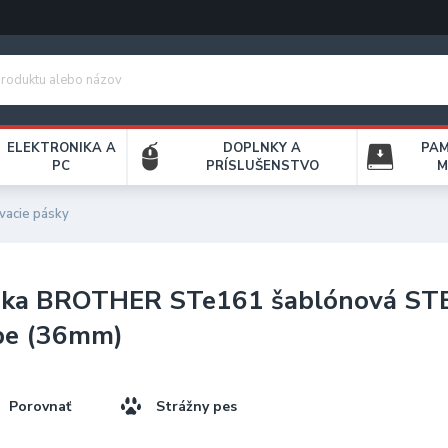
ELEKTRONIKA A
DOPLNKY A
PA
PC
PRÍSLUŠENSTVO
M
vacie pásky
ska BROTHER STe161 šablónová ST
pe (36mm)
Porovnať
Strážny pes