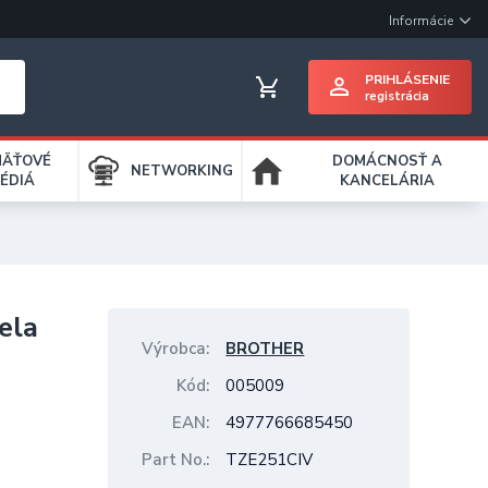
Informácie
PRIHLÁSENIE
registrácia
MÄŤOVÉ
DOMÁCNOSŤ A
NETWORKING
ÉDIÁ
KANCELÁRIA
ela
Výrobca
BROTHER
Kód
005009
EAN
4977766685450
Part No.
TZE251CIV