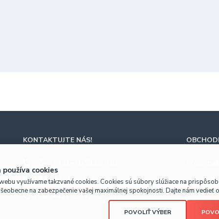
KONTAKTUJTE NÁS!
OBCHODN
ZA
+421-41-5116 628
Prečo nak
 používa cookies
BA
+421-2-4820 9918
webu využívame takzvané cookies. Cookies sú súbory slúžiace na prispôso
všeobecne na zabezpečenie vašej maximálnej spokojnosti. Dajte nám vedieť o 
KE
+421-55-7289 653
POVOLIŤ VÝBER
POVO