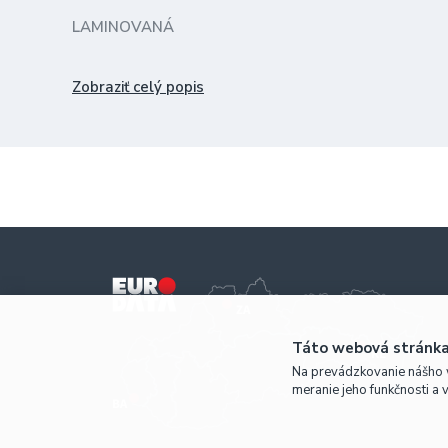
LAMINOVANÁ
dĺžka 8 metrov
Zobraziť celý popis
balenie BULK - bez potlače baliacej fólie
Táto webová stránka
Na prevádzkovanie nášho 
meranie jeho funkčnosti a 