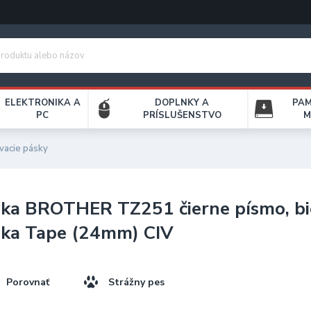
ELEKTRONIKA A
DOPLNKY A
PA
PC
PRÍSLUŠENSTVO
M
vacie pásky
ka BROTHER TZ251 čierne písmo, bi
ska Tape (24mm) CIV
Porovnať
Strážny pes