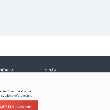
É INFO
O NÁS
úpiť u nás?
benie obsahu webu, na
svojich preferenciách.
LIŤ VŠETKY COOKIES