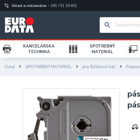
Sklad a reklamácie -
041 / 51 16 601
KANCELÁRSKA
SPOTREBNÝ
TECHNIKA
MATERIÁL
Úvod
SPOTREBNÝ MATERIÁL
pre Štítkovú tlač
Popiso
pás
pá