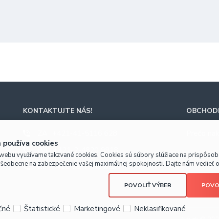
KONTAKTUJTE NÁS!
OBCHODN
ZA
+421-41-5116 628
Prečo nak
 používa cookies
BA
+421-2-4820 9918
webu využívame takzvané cookies. Cookies sú súbory slúžiace na prispôso
všeobecne na zabezpečenie vašej maximálnej spokojnosti. Dajte nám vedieť o 
KE
+421-55-7289 653
POVOLIŤ VÝBER
POVO
čné
Štatistické
Marketingové
Neklasifikované