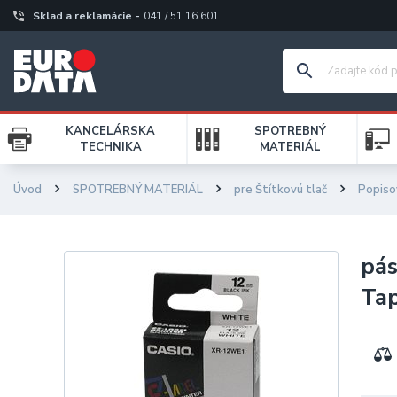
Sklad a reklamácie -
041 / 51 16 601
KANCELÁRSKA
SPOTREBNÝ
TECHNIKA
MATERIÁL
Úvod
SPOTREBNÝ MATERIÁL
pre Štítkovú tlač
Popiso
pá
Tap