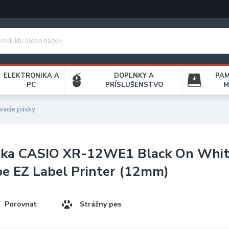
ELEKTRONIKA A
DOPLNKY A
PA
PC
PRÍSLUŠENSTVO
M
vacie pásky
ska CASIO XR-12WE1 Black On Whi
e EZ Label Printer (12mm)
Porovnať
Strážny pes