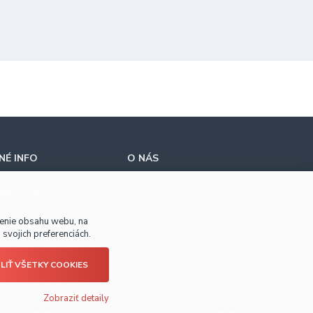
É INFO
O NÁS
úpiť u nás?
benie obsahu webu, na
svojich preferenciách.
LIŤ VŠETKY COOKIES
Zobraziť detaily