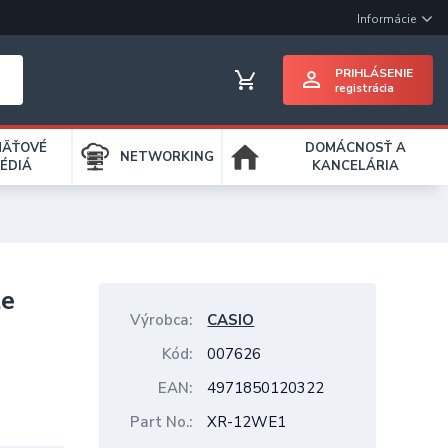
Informácie
PRIHLÁSENIE
registrácia
MÄŤOVÉ
DOMÁCNOSŤ A
NETWORKING
ÉDIÁ
KANCELÁRIA
te
Výrobca
CASIO
Kód
007626
EAN
4971850120322
Part No.
XR-12WE1