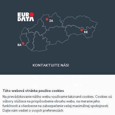
KONTAKTUJTE NÁS!
ZA
+421-41-5116 628
BA
+421-2-4820 9918
Táto webová stránka používa cookies
KE
+421-55-7289 653
Na prevádzkovanie nášho webu využívame takzvané cookies. Cookies sú
súbory slúžiace na prispôsobenie obsahu webu, na meranie jeho
funkčnosti a všeobecne na zabezpečenie vašej maximálnej spokojnosti.
Dajte nám vedieť o svojich preferenciách.
OBCHODNÉ INFO
O NÁS