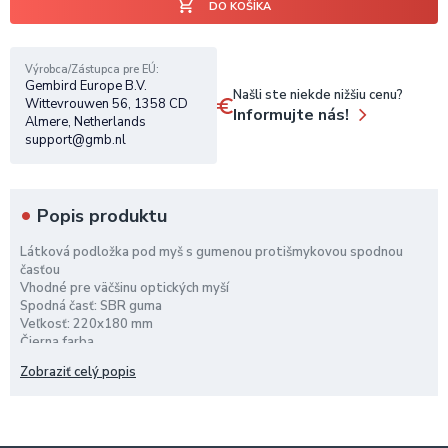
DO KOŠÍKA
Výrobca/Zástupca pre EÚ
Gembird Europe B.V.
Našli ste niekde nižšiu cenu?
Wittevrouwen 56, 1358 CD
Informujte nás!
Almere, Netherlands
support@gmb.nl
Popis produktu
Látková podložka pod myš s gumenou protišmykovou spodnou
časťou
Vhodné pre väčšinu optických myší
Spodná časť: SBR guma
Veľkosť: 220x180 mm
Čierna farba
Zobraziť celý popis