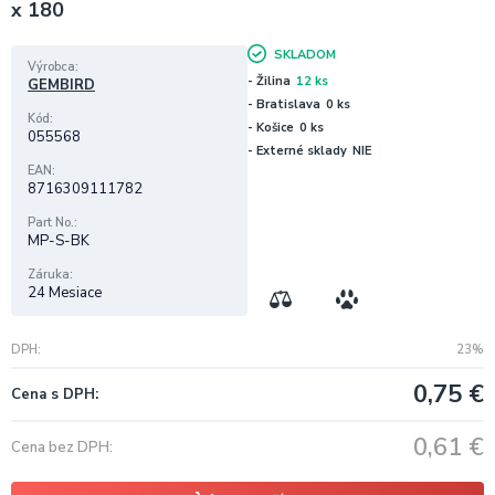
x 180
SKLADOM
Výrobca
- Žilina
12 ks
GEMBIRD
- Bratislava
0 ks
Kód
- Košice
0 ks
055568
- Externé sklady
NIE
EAN
8716309111782
Part No.
MP-S-BK
Záruka
24 Mesiace
DPH
23%
0,75
€
Cena s DPH
0,61
€
Cena bez DPH