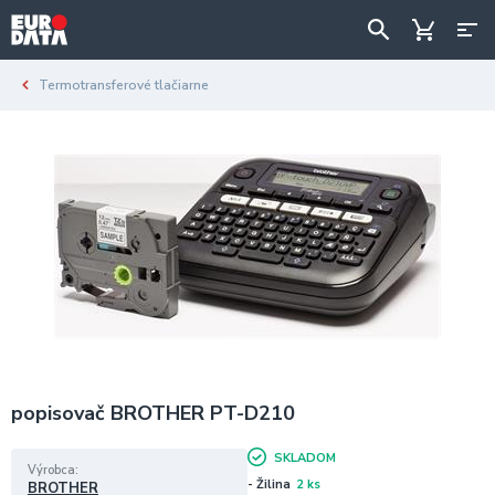
Termotransferové tlačiarne
popisovač BROTHER PT-D210
SKLADOM
Výrobca
- Žilina
2 ks
BROTHER