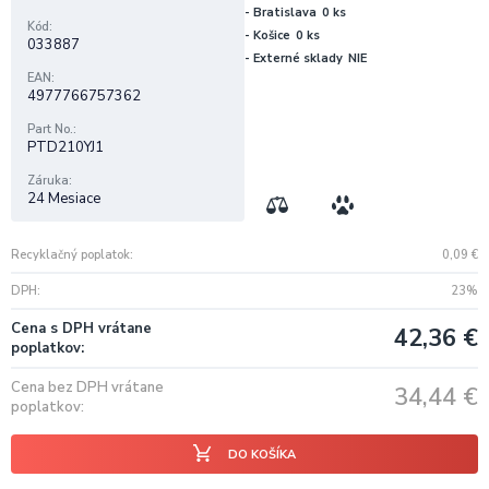
- Bratislava
0 ks
Kód
- Košice
0 ks
033887
- Externé sklady
NIE
EAN
4977766757362
Part No.
PTD210YJ1
Záruka
24 Mesiace
Recyklačný poplatok
0,09
€
DPH
23%
Cena s DPH vrátane
42,36
€
poplatkov
Cena bez DPH vrátane
34,44
€
poplatkov
DO KOŠÍKA