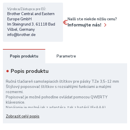
Výrobca/Zástupca pre EÚ
Brother Central and Eastern
Našli ste niekde nižšiu cenu?
Europe GmbH
Informujte nás!
Im Steingrund 3, 61118 Bad
Vilbel, Germany
info@brother.de
Popis produktu
Parametre
Popis produktu
Ručná tlačiareň samolepiacich štítkov pre pásky TZe 3,5-12 mm
Štýlový poposovač štítkov s rozsiahlými funkciami a malými
rozmermi.
Popisovač je možné pohodlne ovládať pomocou QWERTY
klávesnice.
Napájanie je možné jak z adaptéra, tak z batérií (6xAAA)
Zobraziť celý popis
Rozlíšenie tlače 180 dpi
Max. výška tlače 9 mm
Rýchlosť tlače 20 mm / s