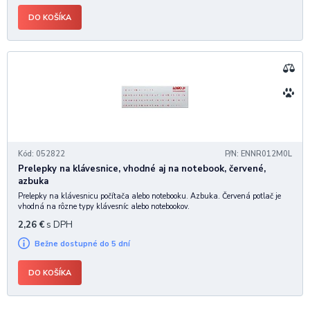
DO KOŠÍKA
Kód: 052822
P/N: ENNR012M0L
Prelepky na klávesnice, vhodné aj na notebook, červené,
azbuka
Prelepky na klávesnicu počítača alebo notebooku. Azbuka. Červená potlač je
vhodná na rôzne typy klávesníc alebo notebookov.
2,26
€
s DPH
Bežne dostupné do 5 dní
DO KOŠÍKA