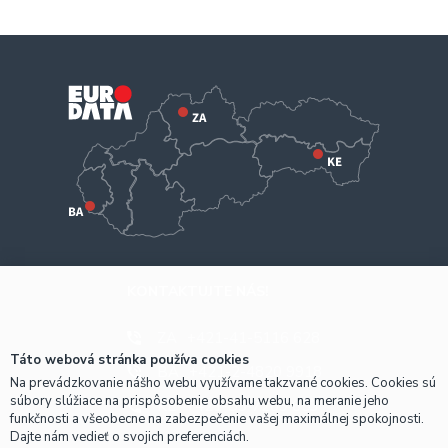
KONTAKTUJTE NÁS!
ZA
+421-41-5116 628
Táto webová stránka používa cookies
BA
+421-2-4820 9918
Na prevádzkovanie nášho webu využívame takzvané cookies. Cookies sú
súbory slúžiace na prispôsobenie obsahu webu, na meranie jeho
KE
+421-55-7289 653
funkčnosti a všeobecne na zabezpečenie vašej maximálnej spokojnosti.
Dajte nám vedieť o svojich preferenciách.