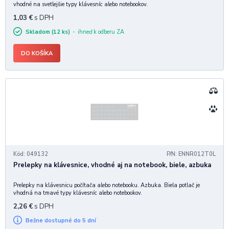
vhodné na svetlejšie typy klávesníc alebo notebookov.
1,03
€
s DPH
Skladom (12 ks)
ihneď k odberu ZA
DO KOŠÍKA
Kód: 049132
P/N: ENNR012T0L
Prelepky na klávesnice, vhodné aj na notebook, biele, azbuka
Prelepky na klávesnicu počítača alebo notebooku. Azbuka. Biela potlač je
vhodná na tmavé typy klávesníc alebo notebookov.
2,26
€
s DPH
Bežne dostupné do 5 dní