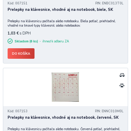
Kód: 007151
P/N: ENBC013T0L
Prelepky na klávesnice, vhodné aj na notebook, biele, SK
Prelepky na klávesnicu počítača alebo notebooku. Biela potlač, priehľadné,
vhodné na tmavé typy klávesníc alebo notebookov.
1,03
€
s DPH
Skladom (6 ks)
ihneď k odberu ZA
DO KOŠÍKA
Kód: 007153
P/N: ENNC010M0L
Prelepky na klávesnice, vhodné aj na notebook, červené, SK
Prelepky na klávesnicu počítača alebo notebooku. Červená potlač, priehľadné,