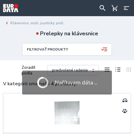
Klávesnice, myši, joysticky, prísl.
Prelepky na klávesnice
FILTROVAŤ PRODUKTY
Zoradiť
podľa
Načítavam dáta ...
V kategórii sme našli
4 produkty
: