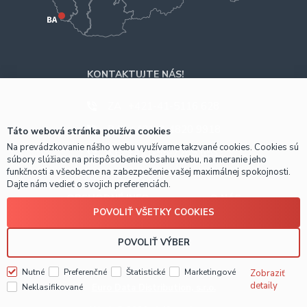
KONTAKTUJTE NÁS!
ZA
+421-41-5116 628
BA
+421-2-4820 9918
Táto webová stránka používa cookies
Na prevádzkovanie nášho webu využívame takzvané cookies. Cookies sú
KE
+421-55-7289 653
súbory slúžiace na prispôsobenie obsahu webu, na meranie jeho
funkčnosti a všeobecne na zabezpečenie vašej maximálnej spokojnosti.
Dajte nám vedieť o svojich preferenciách.
OBCHODNÉ INFO
O NÁS
POVOLIŤ VŠETKY COOKIES
Prečo nakúpiť u nás?
POVOLIŤ VÝBER
Nutné
Preferenčné
Štatistické
Marketingové
Zobraziť
detaily
Euro Data Distribution, s.r.o.
Neklasifikované