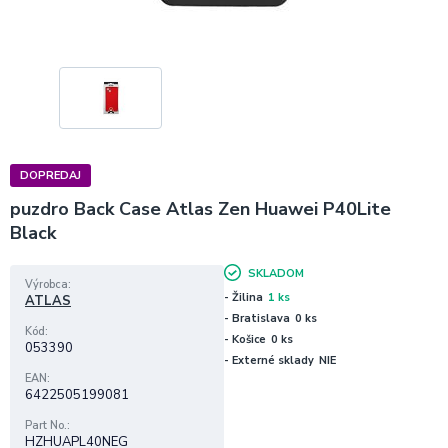
DOPREDAJ
puzdro Back Case Atlas Zen Huawei P40Lite
Black
SKLADOM
Výrobca
- Žilina
1 ks
ATLAS
- Bratislava
0 ks
Kód
- Košice
0 ks
053390
- Externé sklady
NIE
EAN
6422505199081
Part No.
HZHUAPL40NEG