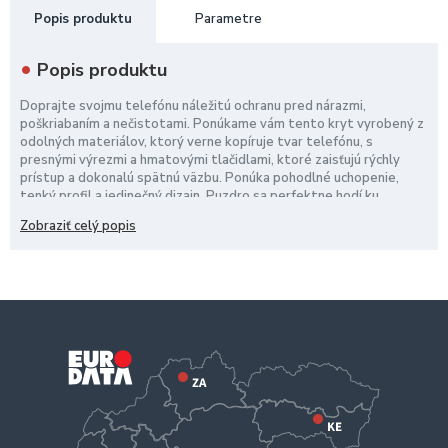
Popis produktu
Parametre
Popis produktu
Doprajte svojmu telefónu náležitú ochranu pred nárazmi,
poškriabaním a nečistotami. Ponúkame vám tento kryt vyrobený z
odolných materiálov, ktorý verne kopíruje tvar telefónu, s
presnými výrezmi a hmatovými tlačidlami, ktoré zaisťujú rýchly
prístup a dokonalú spätnú väzbu. Ponúka pohodlné uchopenie,
tenký profil a jedinečný dizajn. Puzdro sa perfektne hodí ku
každému jednotlivému zariadeniu a nájdete ho v širokej škále
Zobraziť celý popis
farieb, ktoré upútajú vašu pozornosť.