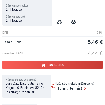
Záruka spotrebiteľ
24 Mesiace
Záruka ostatné
24 Mesiace
DPH
23%
5,46
€
Cena s DPH
4,44
€
Cena bez DPH
DO KOŠÍKA
Výrobca/Zástupca pre EÚ
Našli ste niekde nižšiu cenu?
Euro Data Distribution s.r.o
Informujte nás!
Krajná 10, Bratislava 82104
PBielik@eurodata.sk