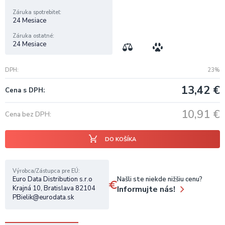
Záruka spotrebiteľ
24 Mesiace
Záruka ostatné
24 Mesiace
DPH
23%
13,42
€
Cena s DPH
10,91
€
Cena bez DPH
DO KOŠÍKA
Výrobca/Zástupca pre EÚ
Našli ste niekde nižšiu cenu?
Euro Data Distribution s.r.o
Informujte nás!
Krajná 10, Bratislava 82104
PBielik@eurodata.sk