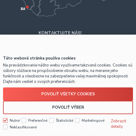
KONTAKTUJTE NÁS!
ZA
+421-41-5116 628
BA
+421-2-4820 9918
Táto webová stránka používa cookies
Na prevádzkovanie nášho webu využívame takzvané cookies. Cookies sú
KE
+421-55-7289 653
súbory slúžiace na prispôsobenie obsahu webu, na meranie jeho
funkčnosti a všeobecne na zabezpečenie vašej maximálnej spokojnosti.
Dajte nám vedieť o svojich preferenciách.
OBCHODNÉ INFO
O NÁS
POVOLIŤ VŠETKY COOKIES
Prečo nakúpiť u nás?
POVOLIŤ VÝBER
Nutné
Preferenčné
Štatistické
Marketingové
Zobraziť
detaily
Euro Data Distribution, s.r.o.
Neklasifikované