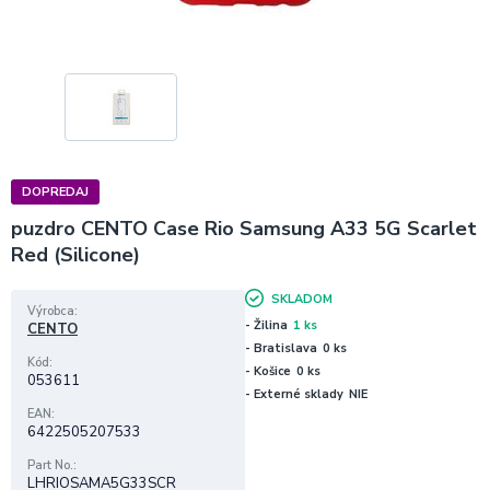
DOPREDAJ
puzdro CENTO Case Rio Samsung A33 5G Scarlet
Red (Silicone)
SKLADOM
Výrobca
- Žilina
1 ks
CENTO
- Bratislava
0 ks
Kód
- Košice
0 ks
053611
- Externé sklady
NIE
EAN
6422505207533
Part No.
LHRIOSAMA5G33SCR