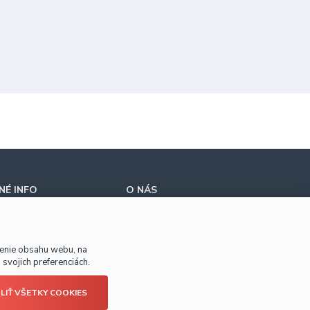
É INFO
O NÁS
úpiť u nás?
benie obsahu webu, na
svojich preferenciách.
LIŤ VŠETKY COOKIES