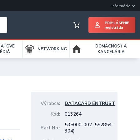
Informácie
PRIHLÁSENIE
registrácia
MÄŤOVÉ
DOMÁCNOSŤ A
NETWORKING
ÉDIÁ
KANCELÁRIA
Výrobca
DATACARD ENTRUST
Kód
013264
535000-002 (552854-
Part No.
304)