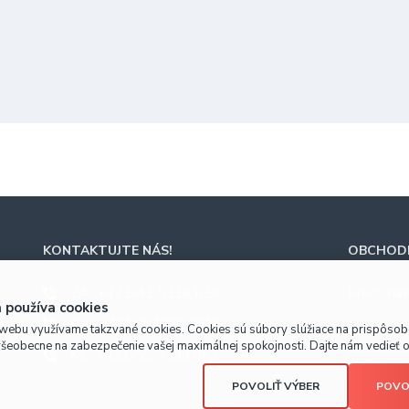
KONTAKTUJTE NÁS!
OBCHODN
ZA
+421-41-5116 628
Prečo nak
 používa cookies
BA
+421-2-4820 9918
webu využívame takzvané cookies. Cookies sú súbory slúžiace na prispôso
všeobecne na zabezpečenie vašej maximálnej spokojnosti. Dajte nám vedieť o 
KE
+421-55-7289 653
POVOLIŤ VÝBER
POVO