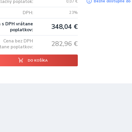
lačný poplatok
Bežne dostupné do 
0,07
€
DPH
23%
 s DPH vrátane
348,04
€
poplatkov
Cena bez DPH
282,96
€
tane poplatkov
DO KOŠÍKA