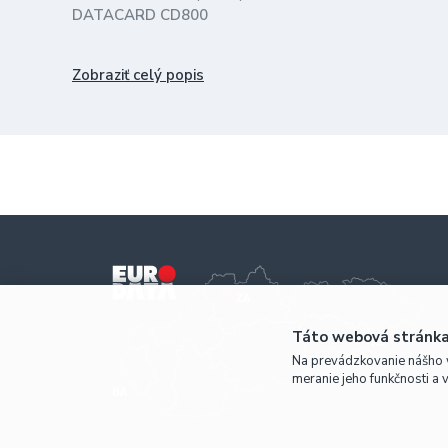
DATACARD CD800
YMCKT obsahuje 4 farby a ochrannú vrstvu
Zobraziť celý popis
vyťažiteľnosť 250 kariet
(náhrada za 552854-304)
Táto webová stránka
Na prevádzkovanie nášho 
meranie jeho funkčnosti a 