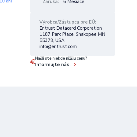
10 dní
Záruka
6 Mesiace
Výrobca/Zástupca pre EÚ
Entrust Datacard Corporation
1187 Park Place, Shakopee MN
55379, USA
info@entrust.com
Našli ste niekde nižšiu cenu?
Informujte nás!