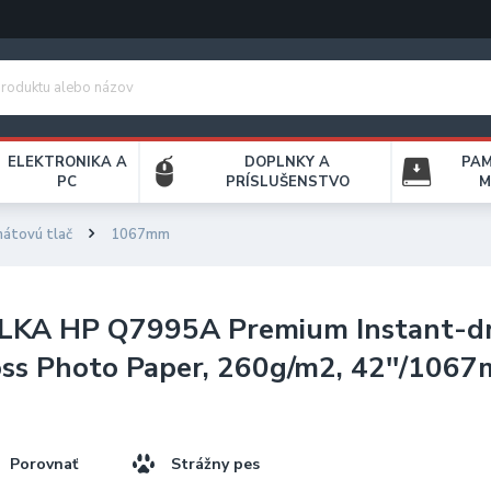
ELEKTRONIKA A
DOPLNKY A
PA
PC
PRÍSLUŠENSTVO
M
mátovú tlač
1067mm
LKA HP Q7995A Premium Instant-d
ss Photo Paper, 260g/m2, 42''/106
Porovnať
Strážny pes