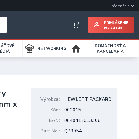
Informácie
PRIHLÁSENIE
registrácia
MÄŤOVÉ
DOMÁCNOSŤ A
NETWORKING
ÉDIÁ
KANCELÁRIA
ry
Výrobca
HEWLETT PACKARD
7mm x
Kód
002015
EAN
0848412013306
Part No.
Q7995A