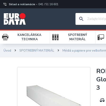
Sklad a reklamácie -
041 / 51 16 601
KANCELÁRSKA
SPOTREBNÝ
TECHNIKA
MATERIÁL
Úvod
SPOTREBNÝ MATERIÁL
Médiá a papiere pre veľkofor
RO
Glo
3