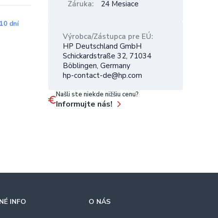
Záruka
24 Mesiace
10 dní
Výrobca/Zástupca pre EÚ
HP Deutschland GmbH
Schickardstraße 32, 71034
Böblingen, Germany
hp-contact-de@hp.com
Našli ste niekde nižšiu cenu?
Informujte nás!
É INFO
O NÁS