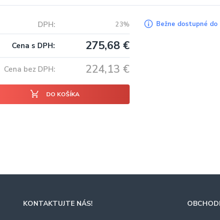
DPH
Bežne dostupné do 
23%
275,68
€
Cena s DPH
224,13
€
Cena bez DPH
DO KOŠÍKA
KONTAKTUJTE NÁS!
OBCHODN