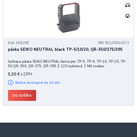
Kód: 058298
P/N: N1100810072
páska SEIKO NEUTRAL black TP-5/10/20, QR-350/375/395
farbiaca páska SEIKO NEUTRAL čierna pre: TP-5, TP-6, TP-10, TP-20, TP-
50 QR-350, QR-375, QR-395 Z-120 nylonová, 2 Mil znakov
5,30
€
s DPH
Bežne dostupné do 14 dní
DO KOŠÍKA