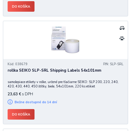
DO KOŠÍKA
Kód: 038679
P/N: SLP-SRL
rollka SEIKO SLP-SRL Shipping Labels 54x101mm
samolepiace etikety v rolke, určené pre tlačiarne SEIKO: SLP 200, 220, 240,
420, 430, 440, 450 štítky, biele, 54x101mm, 220 ks etikiet
23,63
€
s DPH
Bežne dostupné do 14 dní
DO KOŠÍKA