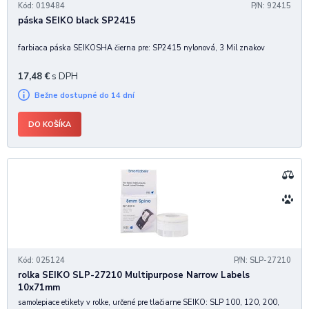
Kód: 019484
P/N: 92415
páska SEIKO black SP2415
farbiaca páska SEIKOSHA čierna pre: SP2415 nylonová, 3 Mil znakov
17,48
€
s DPH
Bežne dostupné do 14 dní
DO KOŠÍKA
Kód: 025124
P/N: SLP-27210
rolka SEIKO SLP-27210 Multipurpose Narrow Labels
10x71mm
samolepiace etikety v rolke, určené pre tlačiarne SEIKO: SLP 100, 120, 200,