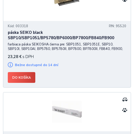
Kód: 003318
P/N: 95520
páska SEIKO black
SBP10/SBP1051/BP5780/BP6000/BP7800/FB840/FB900
farbiaca páska SEIKOSHA čierna pre: SBP1051, SBP1051E, SBP10,
SBP10I, SBP10AI, BP5780, BP5780II, BP7800, BP7800II, FB840, FB900,
BP6000, BP9000 nylonová, 20 Mil znakov
23,28
€
s DPH
Bežne dostupné do 14 dní
DO KOŠÍKA