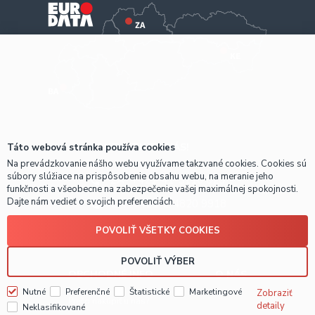
KONTAKTUJTE NÁS!
Táto webová stránka používa cookies
Na prevádzkovanie nášho webu využívame takzvané cookies. Cookies sú
súbory slúžiace na prispôsobenie obsahu webu, na meranie jeho
ZA
+421-41-5116 628
funkčnosti a všeobecne na zabezpečenie vašej maximálnej spokojnosti.
Dajte nám vedieť o svojich preferenciách.
BA
+421-2-4820 9918
KE
+421-55-7289 653
POVOLIŤ VŠETKY COOKIES
POVOLIŤ VÝBER
OBCHODNÉ INFO
O NÁS
Nutné
Preferenčné
Štatistické
Marketingové
Zobraziť
Prečo nakúpiť u nás?
detaily
Neklasifikované